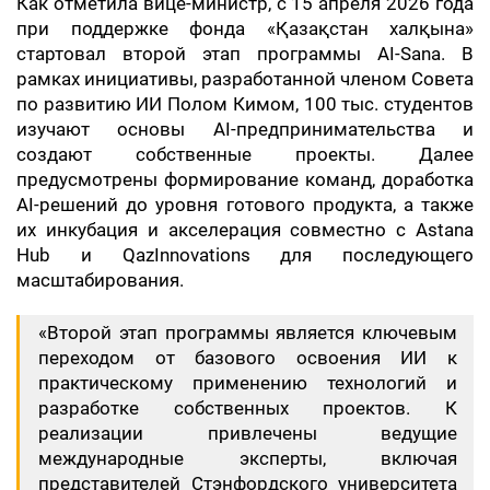
Как отметила вице-министр, с 15 апреля 2026 года
при поддержке фонда «Қазақстан халқына»
стартовал второй этап программы AI-Sana. В
рамках инициативы, разработанной членом Совета
по развитию ИИ Полом Кимом, 100 тыс. студентов
изучают основы AI-предпринимательства и
создают собственные проекты. Далее
предусмотрены формирование команд, доработка
AI-решений до уровня готового продукта, а также
их инкубация и акселерация совместно с Astana
Hub и QazInnovations для последующего
масштабирования.
«Второй этап программы является ключевым
переходом от базового освоения ИИ к
практическому применению технологий и
разработке собственных проектов. К
реализации привлечены ведущие
международные эксперты, включая
представителей Стэнфордского университета