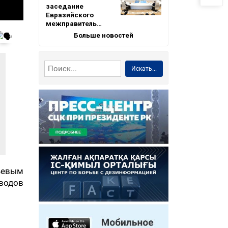
заседание
Евразийского
межправитель…
Больше новостей
Искать...
ьевым
оводов