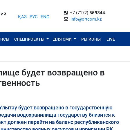
+7 (7172)
559344
ЦИЙ
ҚАЗ
РУС
ENG
info@ortcom.kz
ОНСЫ
СПЕЦПРОЕКТЫ
ДЛЯ СМИ
РЕГИОНЫ
LIVE
лище будет возвращено в
твенность
 Ұлытау будет возвращено в государственную
ередачи водохранилища государству близится к
ект должен перейти на баланс республиканского
инистерство водных ресурсов и ирригации РК.