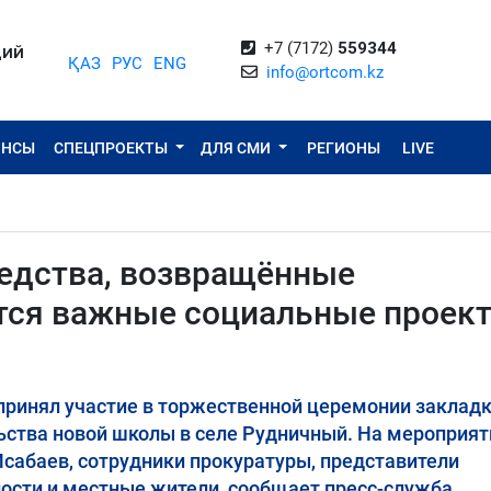
+7 (7172)
559344
ЦИЙ
ҚАЗ
РУС
ENG
info@ortcom.kz
ОНСЫ
СПЕЦПРОЕКТЫ
ДЛЯ СМИ
РЕГИОНЫ
LIVE
редства, возвращённые
ются важные социальные проек
принял участие в торжественной церемонии заклад
ьства новой школы в селе Рудничный. На мероприят
Исабаев, сотрудники прокуратуры, представители
ости и местные жители, сообщает пресс-служба