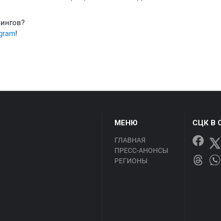
фингов?
egram
!
МЕНЮ
СЦК В 
ГЛАВНАЯ
ПРЕСС-АНОНСЫ
РЕГИОНЫ