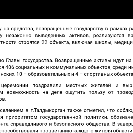
су на средства, возвращённые государству в рамках 
ту незаконно выведенных активов, реализуются в
тности строятся 22 объекта, включая школы, медици
ю Главы государства. Возвращенные активы идут на
ся 406 социальных и коммунальных объектов, среди н
нских, 10 – образовательных и 4 – спортивных объекта
 церемонии поздравили местных жителей и выр
им возможность на деле ощутить пользу от прово
ов.
селением в г.Талдыкорган также отметил, что собл
ся приоритетом государственной политики, обознач
ента справедливого и безопасного общества. В заве
способствовали процветанию каждого жителя области