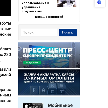
использования и
управления
подземным…
Больше новостей
работы
ажные
Искать...
нские
 благо
их 230
.
азили
димой
юдение
енным
ршение
.