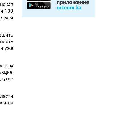
анская
ии 138
ретьем
ешить
ность
ти уже
ектах
кция,
ругое
ласти
одятся