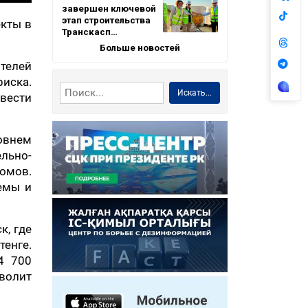
завершен ключевой
этап строительства
екты в
Транскасп…
Больше новостей
телей
риска.
Искать...
евести
овнем
льно-
омов.
темы и
к, где
тенге.
4 700
волит