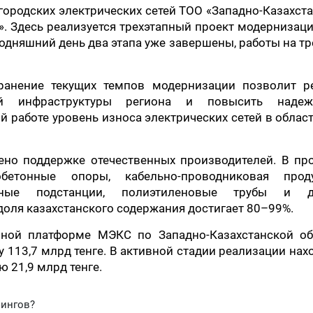
городских электрических сетей ТОО «Западно-Казахст
». Здесь реализуется трехэтапный проект модернизац
годняшний день два этапа уже завершены, работы на т
хранение текущих темпов модернизации позволит р
й инфраструктуры региона и повысить надеж
 работе уровень износа электрических сетей в облас
ено поддержке отечественных производителей. В про
обетонные опоры, кабельно-проводниковая проду
орные подстанции, полиэтиленовые трубы и д
оля казахстанского содержания достигает 80–99%.
ной платформе МЭКС по Западно-Казахстанской об
 113,7 млрд тенге. В активной стадии реализации нах
 21,9 млрд тенге.
фингов?