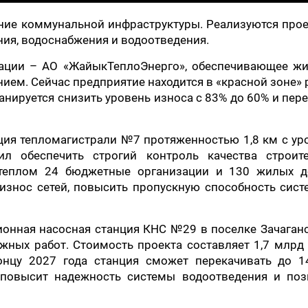
ние коммунальной инфраструктуры. Реализуются про
ия, водоснабжения и водоотведения.
ации – АО «ЖайыкТеплоЭнерго», обеспечивающее жи
ием. Сейчас предприятие находится в «красной зоне» 
анируется снизить уровень износа с 83% до 60% и пер
ция тепломагистрали №7 протяженностью 1,8 км с ур
л обеспечить строгий контроль качества строите
 теплом 24 бюджетные организации и 130 жилых д
износ сетей, повысить пропускную способность сис
нная насосная станция КНС №29 в поселке Зачаганс
ных работ. Стоимость проекта составляет 1,7 млрд 
нцу 2027 года станция сможет перекачивать до 1
о повысит надежность системы водоотведения и поз