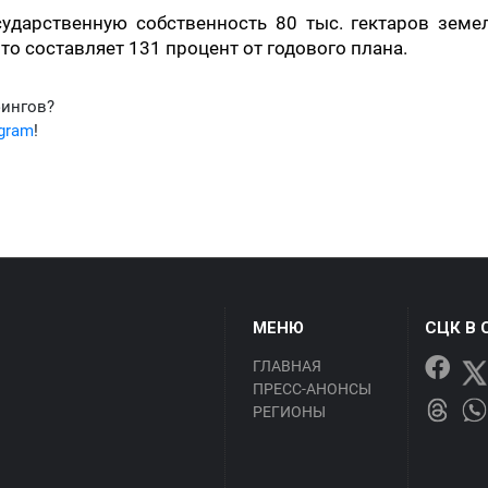
сударственную собственность 80 тыс. гектаров земе
что составляет 131 процент от годового плана.
фингов?
egram
!
МЕНЮ
СЦК В 
ГЛАВНАЯ
ПРЕСС-АНОНСЫ
РЕГИОНЫ