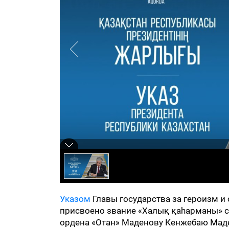
Указом
Главы государства за героизм и 
присвоено звание «Халық қаһарманы» с 
ордена «Отан» Маденову Кенжебаю Маде