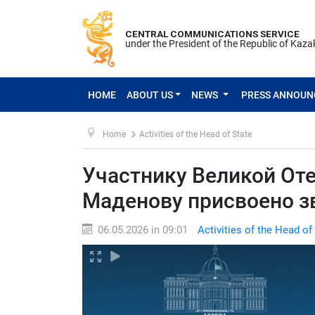
CENTRAL COMMUNICATIONS SERVICE
under the President of the Republic of Kaz
HOME
ABOUT US
NEWS
PRESS ANNOU
Home
Activities of the Head of State
Участнику Великой От
Маденову присвоено з
06.05.2026 in 09:01
Activities of the Head of