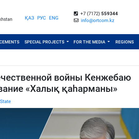
+7 (7172)
559344
ҚАЗ
РУС
ENG
akhstan
info@ortcom.kz
NCEMENTS
SPECIAL PROJECTS
FOR THE MEDIA
REGIONS
ечественной войны Кенжебаю
вание «Халық қаһарманы»
 State