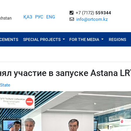
+7 (7172)
559344
ҚАЗ
РУС
ENG
akhstan
info@ortcom.kz
NCEMENTS
SPECIAL PROJECTS
FOR THE MEDIA
REGIONS
ял участие в запуске Astana LR
 State