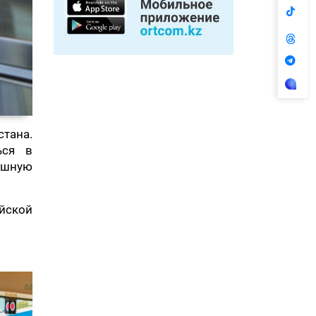
стана.
ься в
ешную
йской