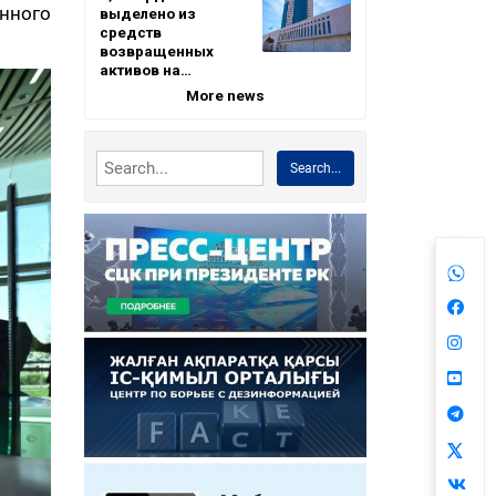
енного
выделено из
средств
возвращенных
активов на…
More news
Search...