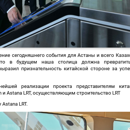
ение сегодняшнего события для Астаны и всего Казах
что в будущем наша столица должна превратит
выразил признательность китайской стороне за усп
нейшей реализации проекта представителям кита
n и Astana LRT, осуществляющим строительство LRT
 Astana LRT.