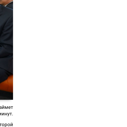
займет
минут.
торой