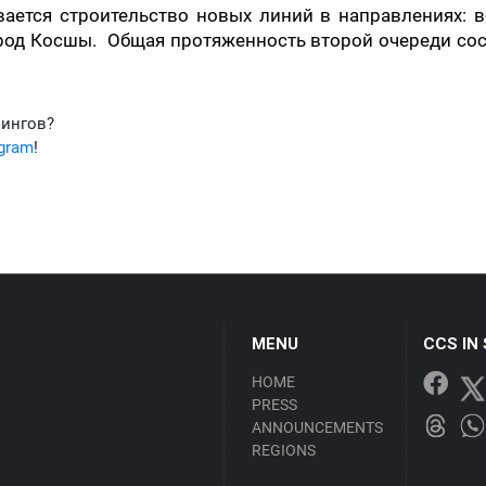
ивается строительство новых линий в направлениях: 
город Косшы. Общая протяженность второй очереди со
фингов?
egram
!
MENU
CCS IN
HOME
PRESS
ANNOUNCEMENTS
REGIONS