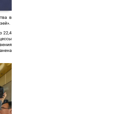
тва в
зей».
ю 22,4
цессы
овения
анена