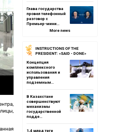
Глава государства
провел телефонный
разговор с
Премьер-мини…
More news
INSTRUCTIONS OF THE
PRESIDENT: «SAID - DONE»
Концепция
комплексного
использования и
управления
подземным…
В Казахстане
совершенствуют
нтра,
механизмы
лицы,
государственной
подде…
анная
1,4 млрд теңге