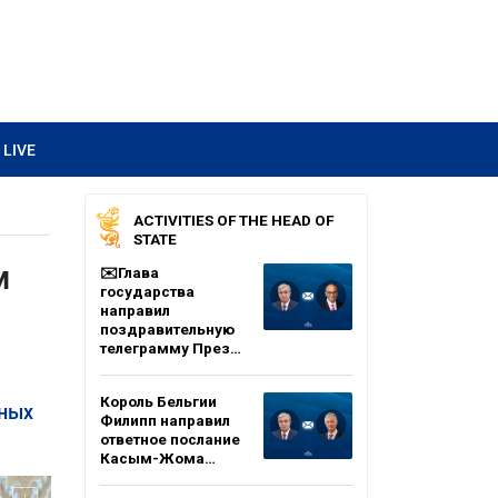
LIVE
ACTIVITIES OF THE HEAD OF
STATE
м
✉️Глава
государства
направил
поздравительную
телеграмму През…
Король Бельгии
мных
Филипп направил
ответное послание
Касым-Жома…