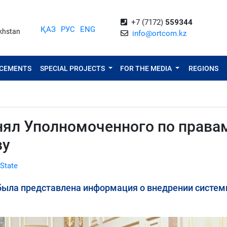
+7 (7172)
559344
ҚАЗ
РУС
ENG
akhstan
info@ortcom.kz
NCEMENTS
SPECIAL PROJECTS
FOR THE MEDIA
REGIONS
инял Уполномоченного по права
ву
 State
была представлена информация о внедрении систе