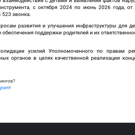
о взаимодействия с детьми и выявлении фактов нару
нструмента, с октября 2024 по июнь 2026 года, от
4 523 звонка.
росам развития и улучшения инфраструктуры для дет
е обеспечения поддержки родителей и их ответственно
солидации усилий Уполномоченного по правам реб
ных органов в целях качественной реализации конц
фингов?
egram
!