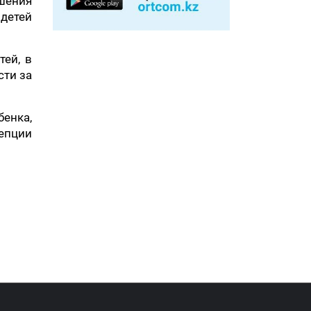
шения
 детей
ей, в
сти за
енка,
епции