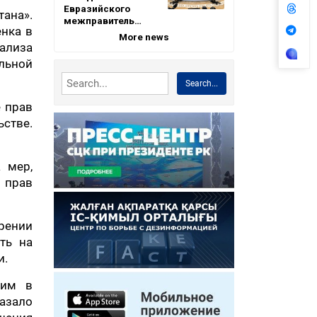
Евразийского
ана».
межправитель…
нка в
More news
ализа
льной
Search...
е прав
ьстве.
 мер,
 прав
рении
ть на
и.
щим в
азало