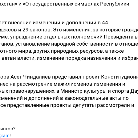
захстан» и «О государственных символах Республики
ет внесение изменений и дополнений в 44
одексов и 29 законов. Это изменения, за которые гражд
уме: упразднение отдельных полномочий Президента в
анов, установление народной собственности в отнош
вотного мира, других природных ресурсов, а также
ветви власти, изменение порядка назначения и избра
рора Асет Чиндалиев представил проект Конституцион
вынес на рассмотрение мажилисменов изменения и
ых правонарушениях, а Министр культуры и спорта Да
зменений и дополнений в законодательные акты по
Все представленные проекты депутаты рассмотрели и
фингов?
egram
!