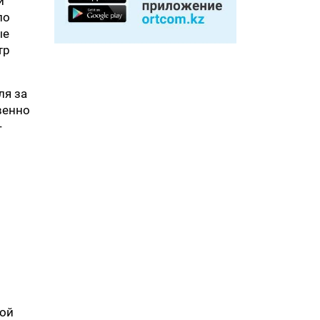
и
по
ые
тр
ля за
венно
-
ной