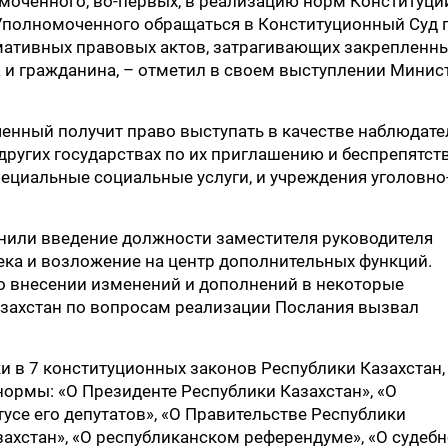
моченного, во-первых, в реализацию норм Конституци
Уполномоченного обращаться в Конституционный Суд 
мативных правовых актов, затрагивающих закрепленн
 и гражданина, – отметил в своем выступлении Минис
енный получит право выступать в качестве наблюдате
других государствах по их приглашению и беспрепятст
ециальные социальные услуги, и учреждения уголовно
или введение должности заместителя руководителя
ека и возложение на центр дополнительных функций.
 внесении изменений и дополнений в некоторые
захстан по вопросам реализации Послания вызвал
 в 7 конституционных законов Республики Казахстан,
ормы: «О Президенте Республики Казахстан», «О
усе его депутатов», «О Правительстве Республики
захстан», «О республиканском референдуме», «О судеб