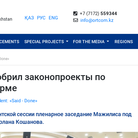
+7 (7172)
559344
ҚАЗ
РУС
ENG
akhstan
info@ortcom.kz
NCEMENTS
SPECIAL PROJECTS
FOR THE MEDIA
REGIONS
 Done»
обрил законопроекты по
орме
dent: «Said - Done»
нтской сессии пленарное заседание Мажилиса под
рлана Кошанова.