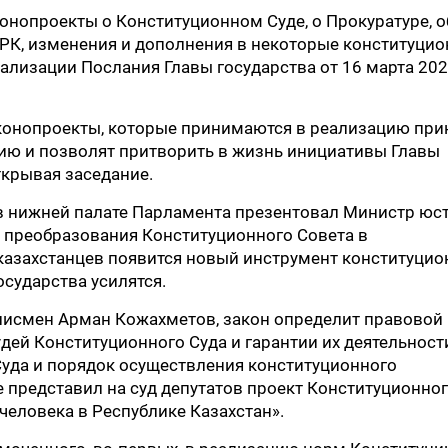
онопроекты о Конституционном Суде, о Прокуратуре, о
РК, изменения и дополнения в некоторые конституци
ализации Послания Главы государства от 16 марта 20
конопроекты, которые принимаются в реализацию при
ию и позволят притворить в жизнь инициативы Главы
ткрывая заседание.
в нижней палате Парламента презентовал Министр юс
я преобразования Конституционного Совета в
у казахстанцев появится новый инструмент конституцио
осударства усилятся.
лисмен Арман Кожахметов, закон определит правовой
удей Конституционного Суда и гарантии их деятельности
уда и порядок осуществления конституционного
 представил на суд депутатов проект Конституционно
еловека в Республике Казахстан».