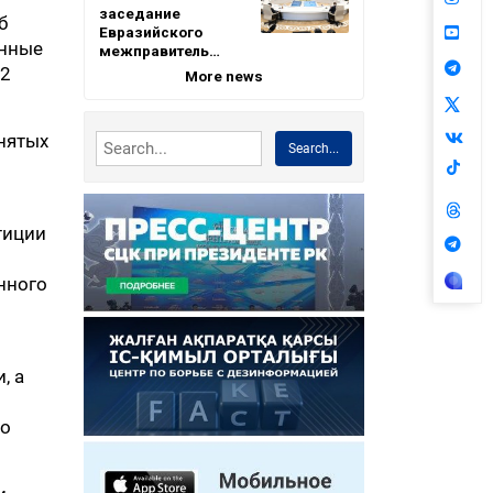
заседание
б
Евразийского
онные
межправитель…
22
More news
нятых
Search...
тиции
нного
, а
го