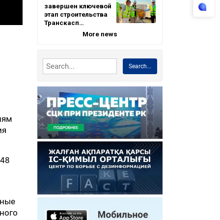
завершен ключевой
этап строительства
Транскасп…
More news
Search...
иям
ия
 48
ьные
ного