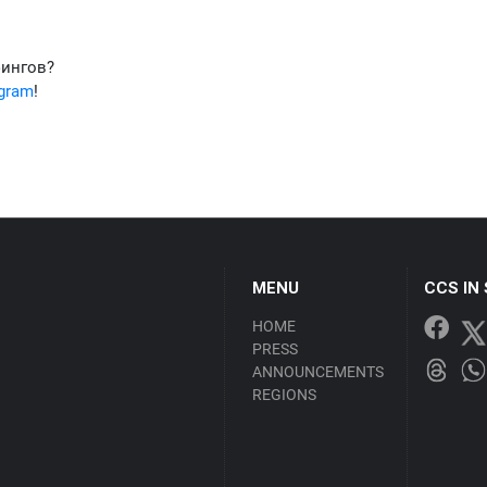
фингов?
egram
!
MENU
CCS IN
HOME
PRESS
ANNOUNCEMENTS
REGIONS