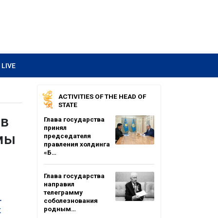
LIVE
ACTIVITIES OF THE HEAD OF
STATE
ов
Глава государства
принял
емы
председателя
правления холдинга
«Б…
Глава государства
направил
телеграмму
.
соболезнования
к
родным…