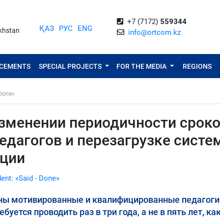
+7 (7172)
559344
ҚАЗ
РУС
ENG
akhstan
info@ortcom.kz
NCEMENTS
SPECIAL PROJECTS
FOR THE MEDIA
REGIONS
 Done»
изменении периодичности срок
едагогов и перезагрузке сист
ции
dent: «Said - Done»
ны мотивированные и квалифицированные педагоги
уется проводить раз в три года, а не в пять лет, ка