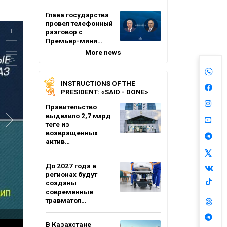
Глава государства
провел телефонный
разговор с
Премьер-мини…
More news
INSTRUCTIONS OF THE
PRESIDENT: «SAID - DONE»
Правительство
выделило 2,7 млрд
теңге из
возвращенных
актив…
До 2027 года в
регионах будут
созданы
современные
травматол…
В Казахстане