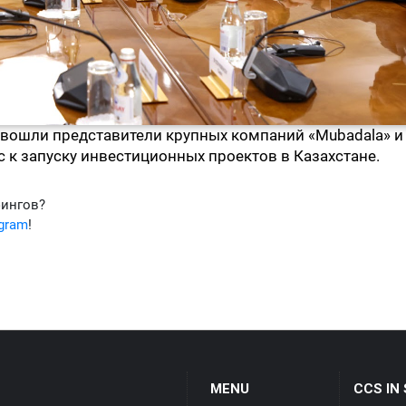
 вошли представители крупных компаний «Mubadala» и
с к запуску инвестиционных проектов в Казахстане.
фингов?
egram
!
MENU
CCS IN