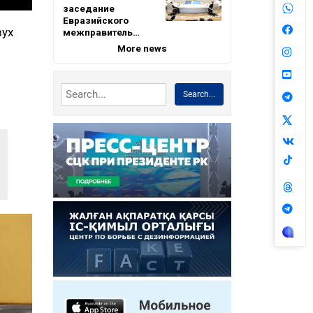
заседание
Евразийского
вух
межправитель…
More news
Search...