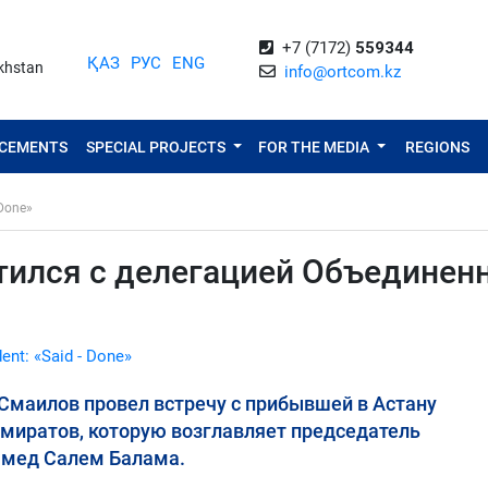
+7 (7172)
559344
ҚАЗ
РУС
ENG
akhstan
info@ortcom.kz
NCEMENTS
SPECIAL PROJECTS
FOR THE MEDIA
REGIONS
 Done»
тился с делегацией Объединен
dent: «Said - Done»
Смаилов провел встречу с прибывшей в Астану
миратов, которую возглавляет председатель
ммед Салем Балама.