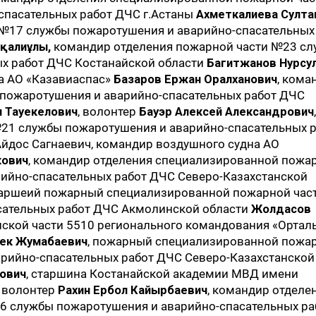
спасательных работ ДЧС г.Астаны
Ахметкалиева Султа
№17 службы пожаротушения и аварийно-спасательных
қалиұлы,
командир отделения пожарной части №23 с
х работ ДЧС Костанайской области
Багитжанов Нурсу
а АО «Казавиаспас»
Базаров Ержан Оралханович
, кома
пожаротушения и аварийно-спасательных работ ДЧС
н Тауекелович
, волонтер
Бауэр Алексей Александрович
,
21 службы пожаротушения и аварийно-спасательных 
йдос Сагнаевич, командир воздушного судна АО
кович
, командир отделения специализированной пожа
ийно-спасательных работ ДЧС Северо-Казахстанской
таршеий пожарный специализированной пожарной час
сательных работ ДЧС Акмолинской области
Жолдасов
инской части 5510 регионального командования «Ортал
ек Жумабаевич
, пожарный специализированной пожа
рийно-спасательных работ ДЧС Северо-Казахстанской
ович
, старшина Костанайской академии МВД имени
, волонтер
Рахин Ербол Кайырбаевич
, командир отделе
6 службы пожаротушения и аварийно-спасательных ра