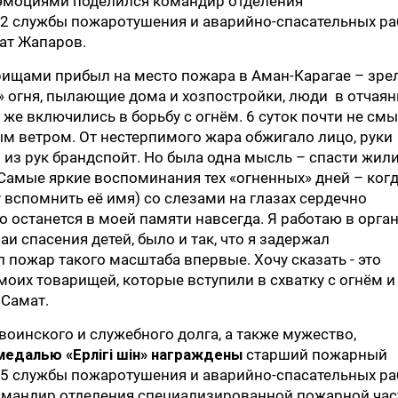
эмоциями поделился командир отделения
2 службы пожаротушения и аварийно-спасательных ра
ат Жапаров.
варищами прибыл на место пожара в Аман-Карагае – зр
» огня, пылающие дома и хозпостройки, люди в отчая
же включились в борьбу с огнём. 6 суток почти не см
ым ветром. От нестерпимого жара обжигало лицо, руки
л из рук брандспойт. Но была одна мысль – спасти жил
Самые яркие воспоминания тех «огненных» дней – ког
вспомнить её имя) со слезами на глазах сердечно
о останется в моей памяти навсегда. Я работаю в орган
аи спасения детей, было и так, что я задержал
 пожар такого масштаба впервые. Хочу сказать - это
 моих товарищей, которые вступили в схватку с огнём и
 Самат.
оинского и служебного долга, а также мужество,
медалью «Ерлігі үшін»
награждены
старший пожарный
5 службы пожаротушения и аварийно-спасательных ра
омандир отделения специализированной пожарной час