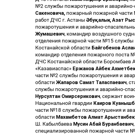
№2 службы пожаротушения и аварийно-
Сакеновича,
пожарный пожарной части 
работ ДЧС г. Астаны
Әбуқалық Азат Рыс
пожаротушения и аварийно-спасательны
Жумашевич
, командир воздушного судн
отделения пожарной части №15 службы 
Костанайской области
Байгобенов Асла
командир отделения пожарного поста №
ДЧС Костанайской области Боромбаев А
«Казавиаспас»
Ержанов Айбек Ахметбе
части №2 службы пожаротушения и авар
области
Жапаров Самат Таласпаевич
, с
службы пожаротушения и аварийно-спа
Нурсултан Омирсерикович
, сержант во
Национальной гвардии
Каиров Куанышб
части №18 службы пожаротушения и ава
области
Махамбетов Алмат Арыстанбек
Ш. Кабылбаева
Мусин Абай Буранбаевич
специализированной пожарной части №