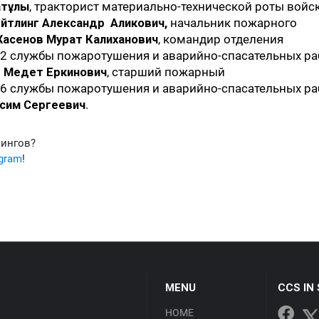
атұлы
, тракторист материально-технической роты войс
йтлинг Александр Аликович,
начальник пожарного
Хасенов Мурат Калиханович
, командир отделения
2 службы пожаротушения и аварийно-спасательных ра
 Медет Еркинович
, старший пожарный
6 службы пожаротушения и аварийно-спасательных ра
сим Сергеевич
.
фингов?
egram
!
MENU
CCS IN
HOME