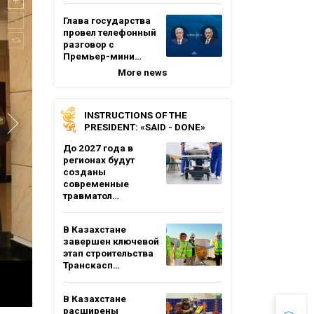
Глава государства
провел телефонный
разговор с
Премьер-мини…
More news
INSTRUCTIONS OF THE
PRESIDENT: «SAID - DONE»
До 2027 года в
регионах будут
созданы
современные
травматол…
В Казахстане
завершен ключевой
этап строительства
Транскасп…
В Казахстане
расширены