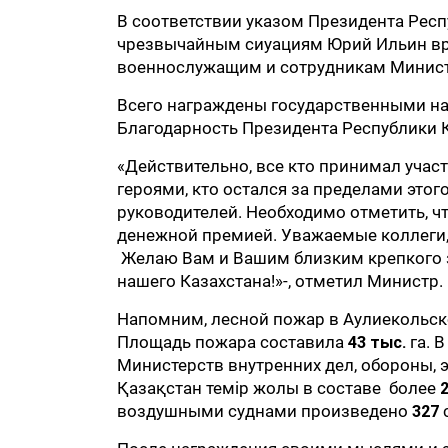
В соответствии указом Президента Рес
чрезвычайным сиуациям Юрий Ильин вр
военнослужащим и сотрудникам Министе
Всего награждены государственными наг
Благодарность Президента Республики К
«Действительно, все кто принимал участ
героями, кто остался за пределами это
руководителей. Необходимо отметить, ч
денежной премией. Уважаемые коллеги, 
Желаю Вам и Вашим близким крепкого зд
нашего Казахстана!»-, отметил Министр.
Напомним, лесной пожар в Аулиекольск
Площадь пожара составила
43 тыс.
га. 
Министерств внутренних дел, обороны, 
Қазақстан темір жолы в составе более
воздушными суднами произведено
327