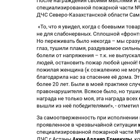
После награждения своими мыслями и 
специализированной пожарной части №
ДЧС Северо-Казахстанской области Сам
«То, что я увидел, когда с боевыми то
не для слабонервных. Сплошной «фронт
Но переживать было некогда – мы сразу 
глаз, тушили пламя, раздуваемое сильн
болели от напряжения – т.к. не выпуска
людей, остановить пожар любой ценой! 
пожилая женщина (к сожалению не могу 
благодарила нас за спасение её дома. Эт
более 20 лет. Были в моей практике случ
правонарушителя. Всякое было, но тушил
награда не только моя, эта награда всех
вышли из неё победителями!», - отметил
За самоотверженность при исполнении в
проявленное в чрезвычайной ситуации
специализированной пожарной части №
ДЧС г.Астаны
Аким Алдияр Ермекұлы,
к