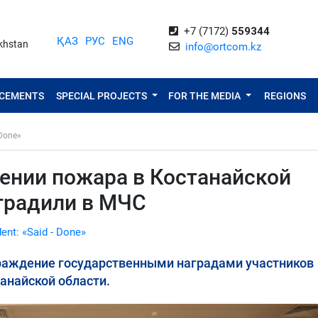
+7 (7172)
559344
ҚАЗ
РУС
ENG
akhstan
info@ortcom.kz
NCEMENTS
SPECIAL PROJECTS
FOR THE MEDIA
REGIONS
 Done»
ении пожара в Костанайской
аградили в МЧС
dent: «Said - Done»
раждение государственными наградами участников
анайской области.