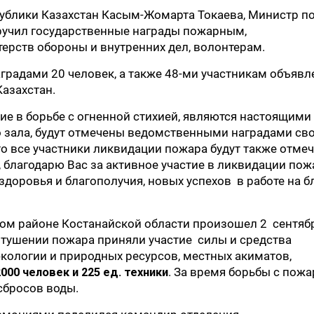
публики Казахстан Касым-Жомарта Токаева, Министр п
учил государственные награды пожарным,
рств обороны и внутренних дел, волонтерам.
радами 20 человек, а также 48-ми участникам объявл
азахстан.
ие в борьбе с огненной стихией, являются настоящими
го зала, будут отмечены ведомственными наградами св
то все участники ликвидации пожара будут также отме
благодарю Вас за активное участие в ликвидации пож
оровья и благополучия, новых успехов в работе на б
ом районе Костанайской области произошел 2 сентябр
В тушении пожара приняли участие силы и средства
экологии и природных ресурсов, местных акиматов,
2000 человек и 225 ед. техники
. За время борьбы с пож
сбросов воды.