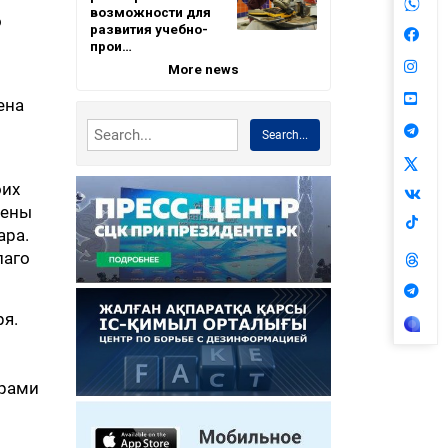
возможности для
о
развития учебно-
прои…
More news
ена
Search...
оих
чены
ара.
лаго
я.
арами