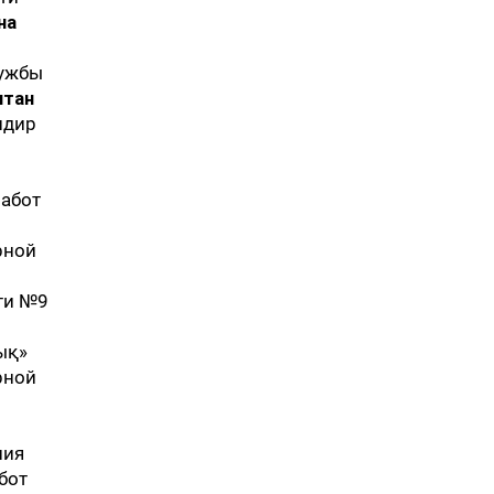
на
лужбы
лтан
ндир
работ
рной
ти №9
ық»
рной
ния
бот