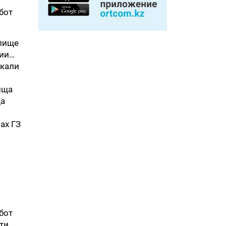
бот
елище
нии…
ыкали
ища
да
ах ГЗ
бот
ти