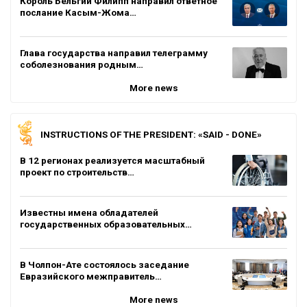
Король Бельгии Филипп направил ответное
послание Касым-Жома…
Глава государства направил телеграмму
соболезнования родным…
More news
INSTRUCTIONS OF THE PRESIDENT: «SAID - DONE»
В 12 регионах реализуется масштабный
проект по строительств…
Известны имена обладателей
государственных образовательных…
В Чолпон-Ате состоялось заседание
Евразийского межправитель…
More news