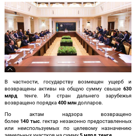
В частности, государству возмещен ущерб и
возвращены активы на общую сумму свыше
630
млрд
тенге. Из стран дальнего зарубежья
возвращено порядка
400 млн
долларов.
По актам надзора возвращено
более
140
тыс.
гектар незаконно предоставленных
или неиспользуемых по целевому назначению
земельных участков на сумму
5 млрд тенге
.