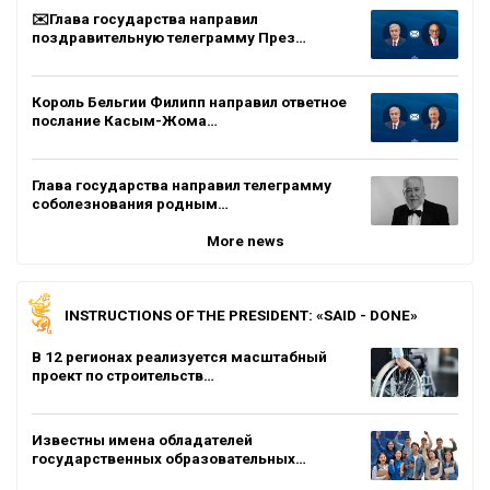
✉️Глава государства направил
поздравительную телеграмму През…
Король Бельгии Филипп направил ответное
послание Касым-Жома…
Глава государства направил телеграмму
соболезнования родным…
More news
INSTRUCTIONS OF THE PRESIDENT: «SAID - DONE»
В 12 регионах реализуется масштабный
проект по строительств…
Известны имена обладателей
государственных образовательных…