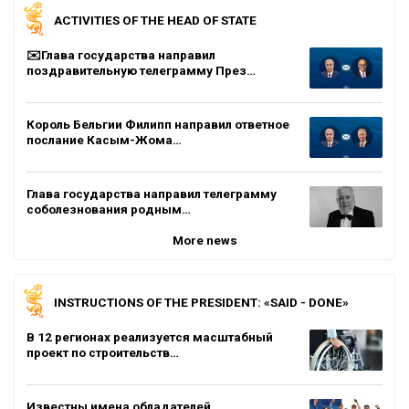
ACTIVITIES OF THE HEAD OF STATE
✉️Глава государства направил
поздравительную телеграмму През…
Король Бельгии Филипп направил ответное
послание Касым-Жома…
Глава государства направил телеграмму
соболезнования родным…
More news
INSTRUCTIONS OF THE PRESIDENT: «SAID - DONE»
В 12 регионах реализуется масштабный
проект по строительств…
Известны имена обладателей