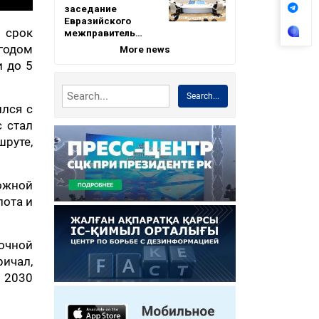
заседание
Евразийского
 срок
межправитель…
годом
More news
и до 5
Search...
ился с
с стал
шруте,
ожной
лота и
зочной
ичал,
о 2030