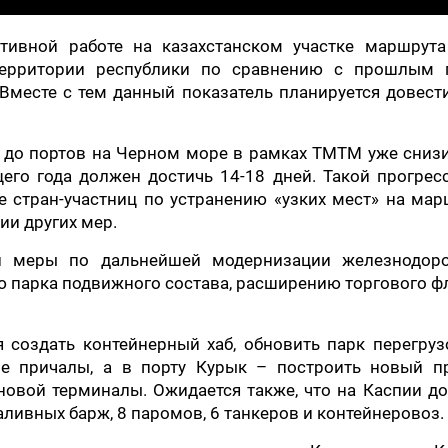
ктивной работе на казахстанском участке маршрута
территории республики по сравнению с прошлым 
. Вместе с тем данный показатель планируется довест
я до портов на Черном море в рамках ТМТМ уже сниз
щего года должен достичь 14-18 дней. Такой прогрес
 стран-участниц по устранению «узких мест» на мар
ии других мер.
ли меры по дальнейшей модернизации железнодор
ю парка подвижного состава, расширению торгового ф
ся создать контейнерный хаб, обновить парк перегру
ые причалы, а в порту Курык – построить новый пр
овой терминалы. Ожидается также, что на Каспии д
ливных барж, 8 паромов, 6 танкеров и контейнеровоз.