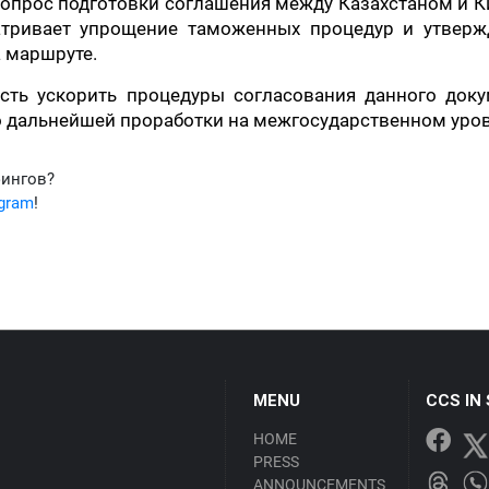
вопрос подготовки соглашения между Казахстаном и 
тривает упрощение таможенных процедур и утверж
 маршруте.
сть ускорить процедуры согласования данного доку
о дальнейшей проработки на межгосударственном уров
фингов?
egram
!
MENU
CCS IN
HOME
PRESS
ANNOUNCEMENTS