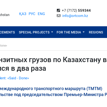
+7 (7172)
559344
ҚАЗ
РУС
ENG
akhstan
info@ortcom.kz
NCEMENTS
SPECIAL PROJECTS
FOR THE MEDIA
REGIONS
 Done»
зитных грузов по Казахстану в
ся в два раза
dent: «Said - Done»
международного транспортного маршрута (ТМТМ)
льстве под председательством Премьер-Министра 