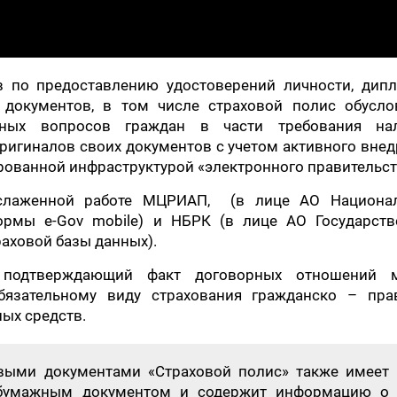
в по предоставлению удостоверений личности, дипл
х документов, в том числе страховой полис обусло
ных вопросов граждан в части требования нал
ригиналов своих документов с учетом активного вне
ованной инфраструктурой «электронного правительст
 слаженной работе МЦРИАП, (в лице АО Национа
рмы e-Gov mobile) и НБРК (в лице АО Государств
аховой базы данных).
 подтверждающий факт договорных отношений 
бязательному виду страхования гражданско – пра
ых средств.
выми документами «Страховой полис» также имеет
 бумажным документом и содержит информацию о