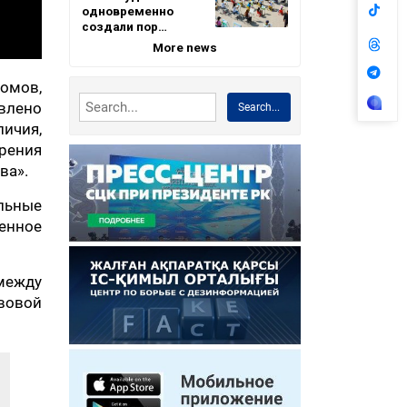
одновременно
создали пор…
More news
омов,
влено
Search...
ичия,
дрения
ва».
льные
енное
между
вовой