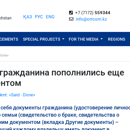
+7 (7172)
559344
ҚАЗ
РУС
ENG
akhstan
info@ortcom.kz
NCEMENTS
SPECIAL PROJECTS
FOR THE MEDIA
REGIONS
 Done»
гражданина пополнились еще
ентом
dent: «Said - Done»
ебя документы гражданина (удостоверение личнос
го семьи (свидетельство о браке, свидетельства о
дним документом (вкладка Другие документы) –
ющий каждому владельцу иметь документ в