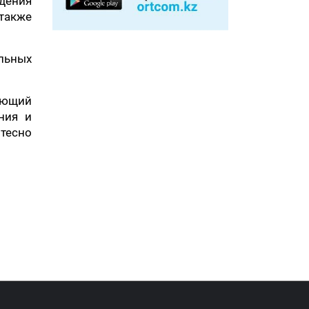
дения
 также
льных
ающий
ния и
тесно