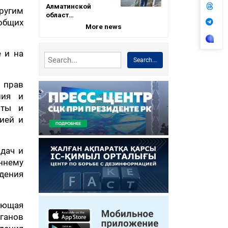
Алматинской
ругим
област…
общих
More news
 и на
Search...
 прав
ния и
иты и
ией и
дач и
ннему
дения
ующая
ганов