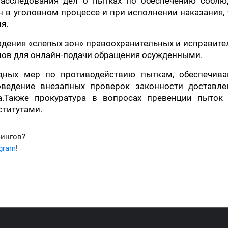
расследования дел о пытках по обеспечению соблю
н в уголовном процессе и при исполнении наказания,
я.
дения «слепых зон» правоохранительных и исправите
алов для онлайн-подачи обращения осужденными.
едных мер по противодействию пыткам, обеспечив
оведение внезапных проверок законности доставле
а.Также прокуратура в вопросах превенции пыток 
ститутами.
фингов?
egram
!