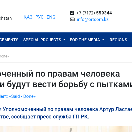
+7 (7172)
559344
ҚАЗ
РУС
ENG
akhstan
info@ortcom.kz
NCEMENTS
SPECIAL PROJECTS
FOR THE MEDIA
REGIONS
 Done»
ченный по правам человека
 будут вести борьбу с пыткам
dent: «Said - Done»
и Уполномоченный по правам человека Артур Ласта
тве, сообщает пресс-служба ГП РК.