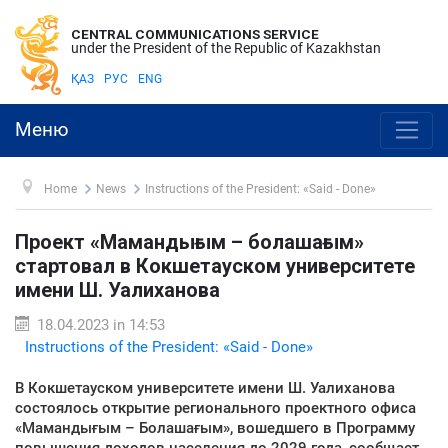
CENTRAL COMMUNICATIONS SERVICE
under the President of the Republic of Kazakhstan
ҚАЗ
РУС
ENG
Меню
Home
News
Instructions of the President: «Said - Done»
Проект «Мамандығым – болашағым»
стартовал в Кокшетауском университете
имени Ш. Уалиханова
18.04.2023 in 14:53
Instructions of the President: «Said - Done»
В Кокшетауском университете имени Ш. Уалиханова
состоялось открытие регионального проектного офиса
«Мамандығым – Болашағым», вошедшего в Программу
повышения доходов населения до 2029 года, сообщает