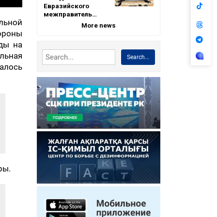
Евразийского
межправитель…
льной
More news
тороны
ады на
льная
Search...
алось
ры.