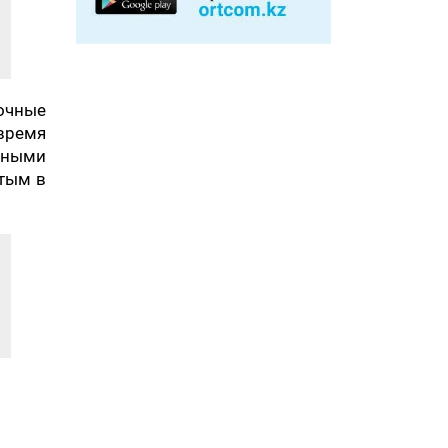
очные
время
чными
ятым в