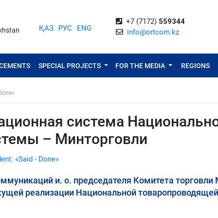
+7 (7172)
559344
ҚАЗ
РУС
ENG
akhstan
info@ortcom.kz
NCEMENTS
SPECIAL PROJECTS
FOR THE MEDIA
REGIONS
 Done»
ационная система Национальн
стемы – Минторговли
dent: «Said - Done»
ммуникаций и. о. председателя Комитета торговли
екущей реализации Национальной товаропроводяще