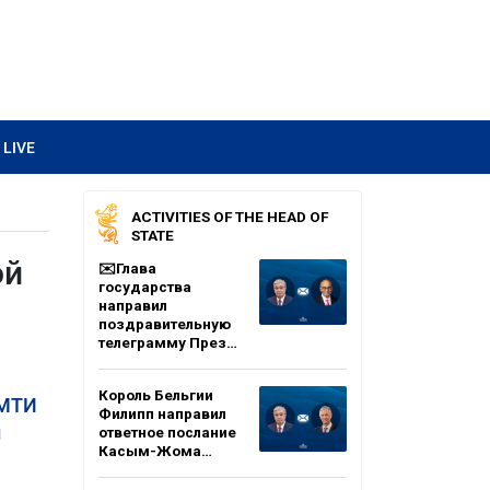
LIVE
ACTIVITIES OF THE HEAD OF
STATE
ой
✉️Глава
государства
направил
поздравительную
телеграмму През…
Король Бельгии
 МТИ
Филипп направил
й
ответное послание
Касым-Жома…