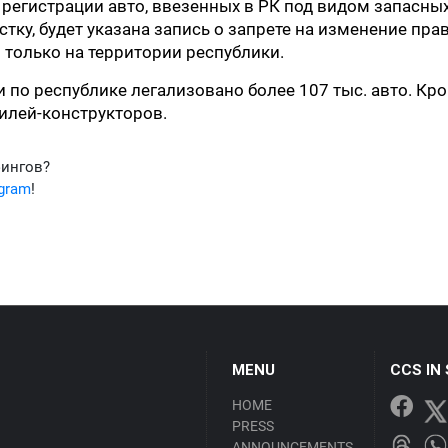
о регистрации авто, ввезенных в РК под видом запасны
ку, будет указана запись о запрете на изменение пра
 только на территории республики.
 по республике легализовано более 107 тыс. авто. Кр
билей-конструкторов.
фингов?
egram
!
MENU
CCS IN
HOME
PRESS
ANNOUNCEMENTS