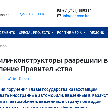
+7 (7172)
559344
ҚАЗ
РУС
ENG
akhstan
info@ortcom.kz
NCEMENTS
SPECIAL PROJECTS
FOR THE MEDIA
REGIONS
 Done»
или-конструкторы разрешили в
вление Правительства
dent: «Said - Done»
ения поручения Главы государства казахстанцам
вать иностранные автомобили, ввезенные в Казахст
льцы автомобилей, ввезенных в страну под видом
остями в связи с отсутствием официальных