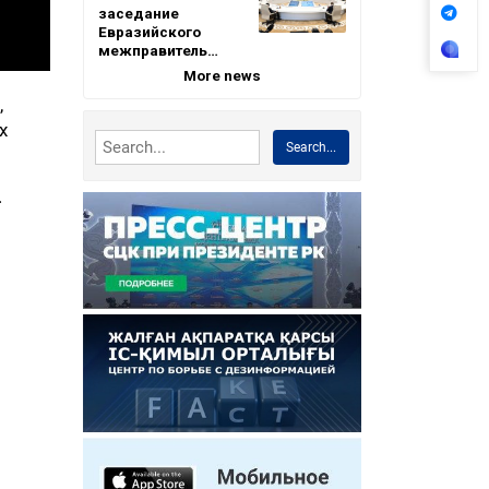
заседание
Евразийского
межправитель…
More news
,
х
Search...
.