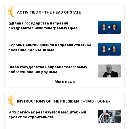
ACTIVITIES OF THE HEAD OF STATE
✉️Глава государства направил
поздравительную телеграмму През…
Король Бельгии Филипп направил ответное
послание Касым-Жома…
Глава государства направил телеграмму
соболезнования родным…
More news
INSTRUCTIONS OF THE PRESIDENT: «SAID - DONE»
В 12 регионах реализуется масштабный
проект по строительств…