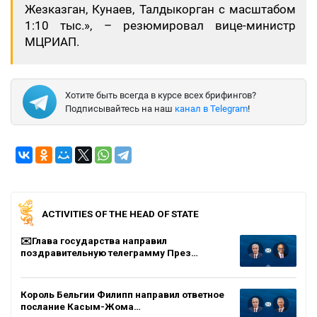
Жезказган, Кунаев, Талдыкорган с масштабом
1:10 тыс.», – резюмировал вице-министр
МЦРИАП.
Хотите быть всегда в курсе всех брифингов?
Подписывайтесь на наш
канал в Telegram
!
ACTIVITIES OF THE HEAD OF STATE
✉️Глава государства направил
поздравительную телеграмму През…
Король Бельгии Филипп направил ответное
послание Касым-Жома…