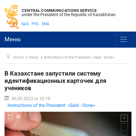
CENTRAL COMMUNICATIONS SERVICE
under the President of the Republic of Kazakhstan
ҚАЗ
РУС
ENG
Меню
Home
News
Instructions of the President: «Said - Done»
В Казахстане запустили систему
идентификационных карточек для
учеников
30.05.2023 in 10:19
Instructions of the President: «Said - Done»