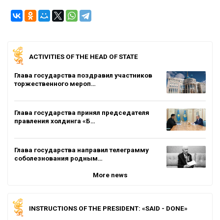
ACTIVITIES OF THE HEAD OF STATE
Глава государства поздравил участников
торжественного мероп…
Глава государства принял председателя
правления холдинга «Б…
Глава государства направил телеграмму
соболезнования родным…
More news
INSTRUCTIONS OF THE PRESIDENT: «SAID - DONE»