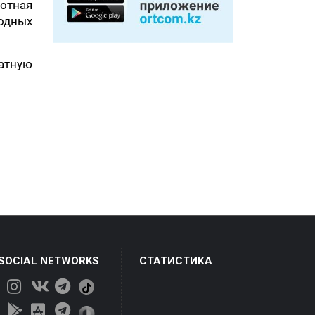
готная
одных
атную
 SOCIAL NETWORKS
СТАТИСТИКА