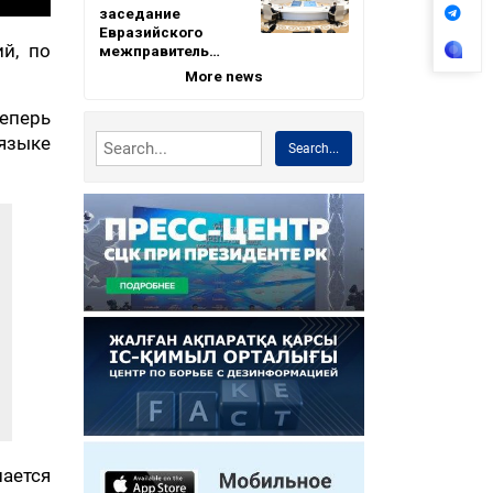
заседание
Евразийского
й, по
межправитель…
More news
еперь
языке
Search...
ается