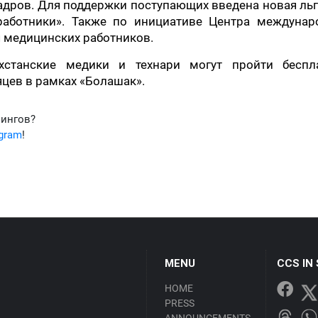
кадров. Для поддержки поступающих введена новая ль
 работники». Также по инициативе Центра междунар
 медицинских работников.
хстанские медики и технари могут пройти беспл
цев в рамках «Болашак».
фингов?
egram
!
MENU
CCS IN
HOME
PRESS