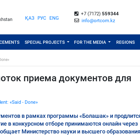
+7 (7172)
559344
ҚАЗ
РУС
ENG
akhstan
info@ortcom.kz
NCEMENTS
SPECIAL PROJECTS
FOR THE MEDIA
REGIONS
 Done»
поток приема документов для
dent: «Said - Done»
ументов в рамках программы «Болашак» и продлитс
стие в конкурсном отборе принимаются онлайн через
сообщает Министерство науки и высшего образования