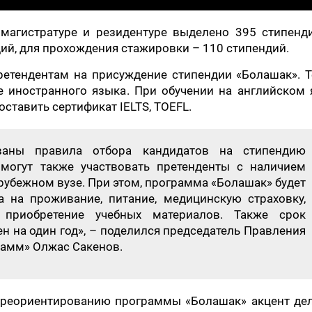
 магистратуре и резидентуре выделено 395 стипенди
ий, для прохождения стажировки – 110 стипендий.
ретендентам на присуждение стипендии «Болашак». Т
 иностранного языка. При обучении на английском 
ставить сертификат IELTS, TOEFL.
ваны правила отбора кандидатов на стипендию
 могут также участвовать претенденты с наличием
арубежном вузе. При этом, программа «Болашак» будет
 на проживание, питание, медицинскую страховку,
 приобретение учебных материалов. Также срок
ен на один год», – поделился председатель Правления
амм» Олжас Сакенов.
ереориентированию программы «Болашак» акцент дел