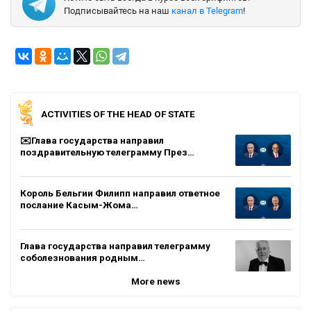
Подписывайтесь на наш
канал в Telegram
!
ACTIVITIES OF THE HEAD OF STATE
✉️Глава государства направил
поздравительную телеграмму През…
Король Бельгии Филипп направил ответное
послание Касым-Жома…
Глава государства направил телеграмму
соболезнования родным…
More news