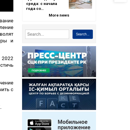
среда: с начала
года со…
More news
вание
ление
зволят
Search...
уры и
В 2022
остичь
чение
чить с
.