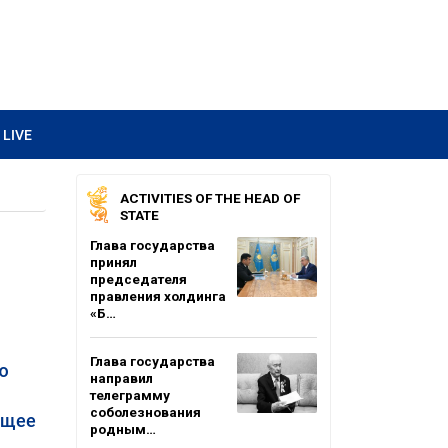
LIVE
ACTIVITIES OF THE HEAD OF
STATE
Глава государства
принял
председателя
правления холдинга
«Б…
Глава государства
ю
направил
телеграмму
соболезнования
ющее
родным…
.