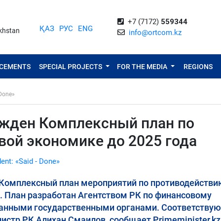
+7 (7172)
559344
ҚАЗ
РУС
ENG
akhstan
info@ortcom.kz
NCEMENTS
SPECIAL PROJECTS
FOR THE MEDIA
REGIONS
 Done»
жден Комплексный план по
вой экономике до 2025 года
dent: «Said - Done»
 Комплексный план мероприятий по противодействи
. План разработан Агентством РК по финансовому
ванными государственными органами. Соответству
стр РК Алихан Смаилов, сообщает Primeminister.kz