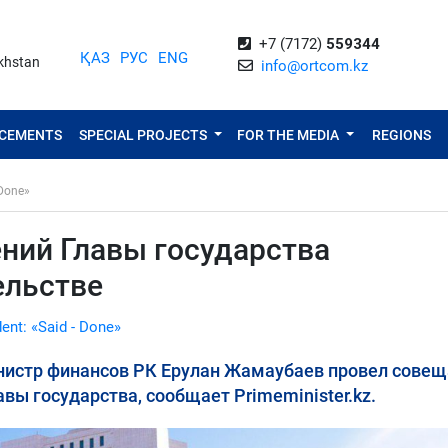
+7 (7172)
559344
ҚАЗ
РУС
ENG
akhstan
info@ortcom.kz
NCEMENTS
SPECIAL PROJECTS
FOR THE MEDIA
REGIONS
 Done»
ний Главы государства
ельстве
dent: «Said - Done»
нистр финансов РК Ерулан Жамаубаев провел сове
вы государства, сообщает Primeminister.kz.