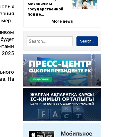
механизмы
новых
государственной
вания
подде…
 мер.
More news
чивом
будет
Search...
нтами
 2025
ьного
ва. На