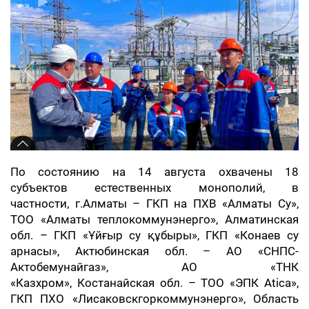
По состоянию на 14 августа охвачены 18
субъектов естественных монополий, в
частности,
️г.Алматы – ГКП на ПХВ «Алматы Су»,
ТОО «Алматы теплокоммунэнерго»,
️Алматинская
обл. – ГКП «Ұйғыр су құбыры», ГКП «Конаев су
арнасы»,
️Актюбинская обл. – АО «СНПС-
Актобемунайгаз», АО «ТНК
«Казхром»,
️Костанайская обл. – ТОО «ЭПК Atica»,
ГКП ПХО «Лисаковскгоркоммунэнерго»,
️Область