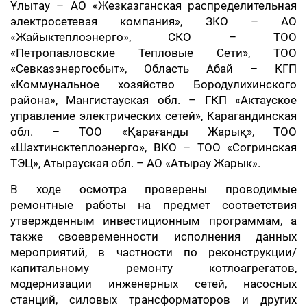
Ұлытау – АО «Жезказганская распределительная
электросетевая компания»,
️ЗКО – АО
«Жайыктеплоэнерго»,
️СКО – ТОО
«Петропавловские Тепловые Сети», ТОО
«Севказэнергосбыт»,
️Область Абай – КГП
«Коммунальное хозяйство Бородулихинского
района»,
️Мангистауская обл. – ГКП «Актауское
управление электрических сетей»,
️Карагандинская
обл. – ТОО «Қарағанды Жарық», ТОО
«Шахтинсктеплоэнерго»,
️ВКО – ТОО «Согринская
ТЭЦ»,
️Атырауская обл. – АО «Атырау Жарык».
В
ходе осмотра проверены проводимые
ремонтные работы на предмет соответствия
утвержденным инвестиционным программам, а
также своевременности исполнения данных
мероприятий, в частности по реконструкции/
капитальному ремонту котлоагрегатов,
модернизации инженерных сетей, насосных
станций, силовых трансформаторов и других