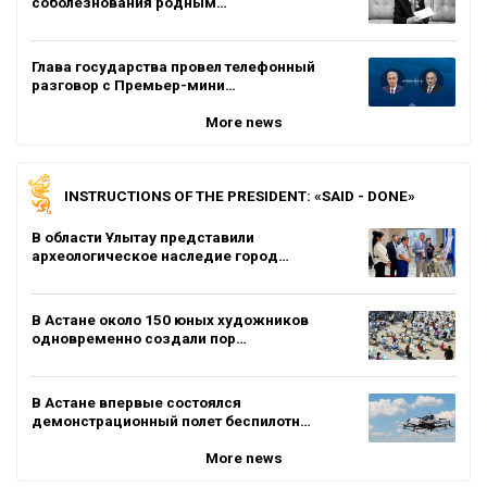
соболезнования родным…
Глава государства провел телефонный
разговор с Премьер-мини…
More news
INSTRUCTIONS OF THE PRESIDENT: «SAID - DONE»
В области Ұлытау представили
археологическое наследие город…
В Астане около 150 юных художников
одновременно создали пор…
В Астане впервые состоялся
демонстрационный полет беспилотн…
More news