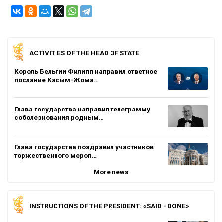
ACTIVITIES OF THE HEAD OF STATE
Король Бельгии Филипп направил ответное
послание Касым-Жома…
Глава государства направил телеграмму
соболезнования родным…
Глава государства поздравил участников
торжественного мероп…
More news
INSTRUCTIONS OF THE PRESIDENT: «SAID - DONE»