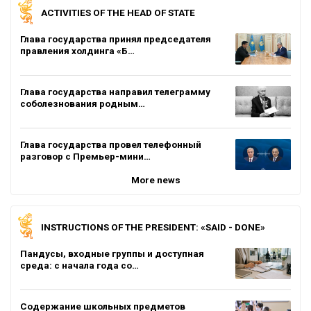
ACTIVITIES OF THE HEAD OF STATE
Глава государства принял председателя
правления холдинга «Б…
Глава государства направил телеграмму
соболезнования родным…
Глава государства провел телефонный
разговор с Премьер-мини…
More news
INSTRUCTIONS OF THE PRESIDENT: «SAID - DONE»
Пандусы, входные группы и доступная
среда: с начала года со…
Содержание школьных предметов