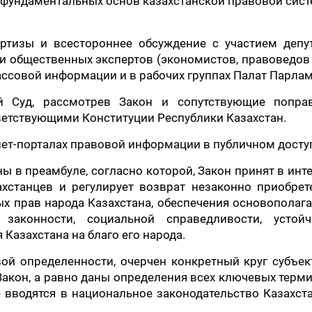
фундаментальных основ казахстанской правовой сис
ртизы и всестороннее обсуждение с участием депут
и общественных экспертов (экономистов, правоведов 
ассовой информации и в рабочих группах Палат Парлам
й Суд, рассмотрев Закон и сопутствующие попра
ветствующими Конституции Республики Казахстан.
ет-порталах правовой информации в публичном досту
 в преамбуле, согласно которой, Закон принят в инт
хстанцев и регулирует возврат незаконно приобрет
х прав народа Казахстана, обеспечения основопола
 законности, социальной справедливости, устойч
Казахстана на благо его народа.
ой определенности, очерчен конкретный круг субъек
Закон, а равно даны определения всех ключевых терм
 вводятся в национальное законодательство Казахст