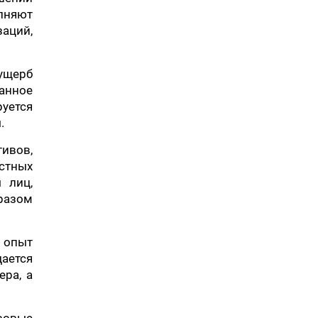
лняют
заций,
ущерб
анное
руется
.
ивов,
стных
 лиц,
разом
 опыт
дается
ера, а