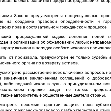
ивов на благо развития народа пострадавшей от кор
ниями Закона предусмотрены процессуальные прав
ные на создание правовой определенности и гар
воих прав в состязательном гражданском процессе.
нский процессуальный кодекс дополнен новой гл
ждан и организаций об обжаловании любых неправом
зврату активов в порядке особого искового производс
щиты от произвола, предусмотрен не только судебный
оченного органа по возврату активов.
едусмотрено рассмотрение всех ключевых вопросов, н
и заканчивая заключением соглашений о доброво
), либо подачей исков в суды о принудительном воз
язательном порядке входят не только представ
 а также авторитетные общественные деятели страны.
смотрены весомые гарантии защиты прав субъек
оцесс гражданско-правового разбирательства в отн