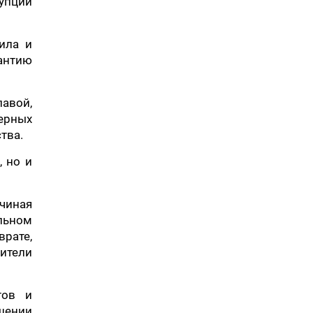
рупции
ила и
антию
авой,
ерных
тва.
, но и
ачиная
льном
врате,
ители
тов и
ошении