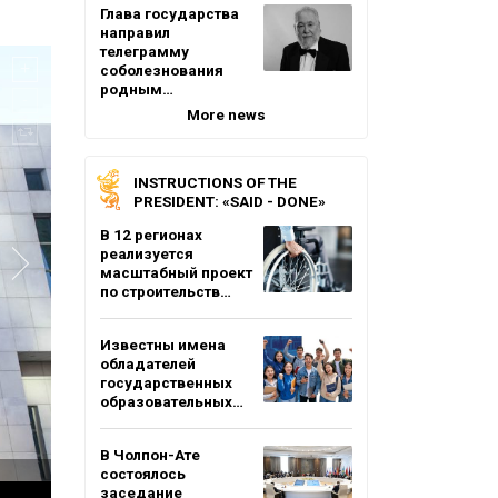
Глава государства
направил
телеграмму
соболезнования
родным…
More news
INSTRUCTIONS OF THE
PRESIDENT: «SAID - DONE»
В 12 регионах
реализуется
масштабный проект
по строительств…
Известны имена
обладателей
государственных
образовательных…
В Чолпон-Ате
состоялось
заседание