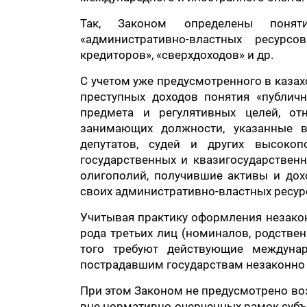
Так, Законом определены поняти
«административно-властных ресурсов
кредиторов», «сверхдоходов» и др.
С учетом уже предусмотренного в каза
преступных доходов понятия «публич
предмета и регулятивных целей, от
занимающих должности, указанные в 
депутатов, судей и других высокоп
государственных и квазигосударствен
олигополий, получившие активы и дох
своих административно-властных ресурс
Учитывая практику оформления незакон
рода третьих лиц (номиналов, родственн
того требуют действующие междуна
пострадавшим государствам незаконно 
При этом Законом не предусмотрено во
вне нормативно очерченных рамок субъ