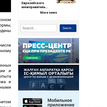
Евразийского
межправитель…
More news
аконом
ормы,
Search...
ведены
числе
нному
енных
ции и
опыта
ежа и
тными
четом