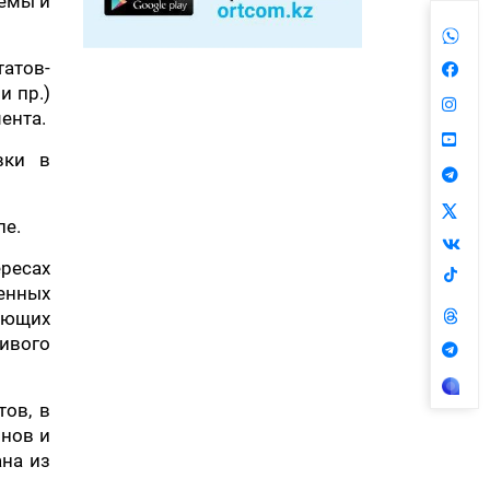
темы и
атов-
и пр.)
ента.
вки в
пе.
ересах
енных
гающих
ивого
тов, в
инов и
ана из