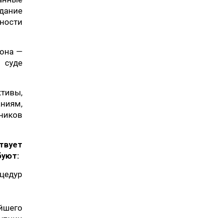
дание
ности
кона —
 суде
ктивы,
ниям,
ников
твует
буют:
цедур
йшего