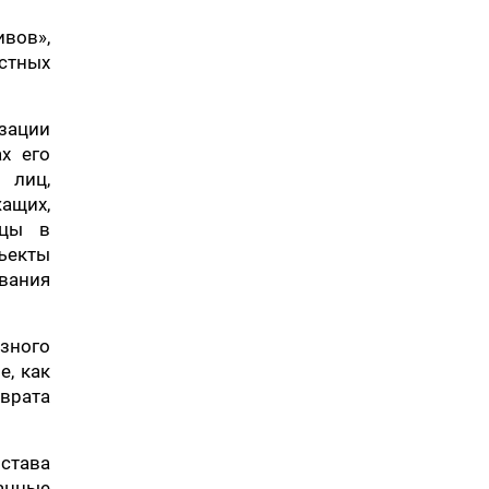
вов»,
стных
изации
х его
 лиц,
ащих,
нцы в
ъекты
вания
азного
е, как
врата
остава
ванные