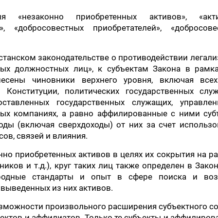
я «незаконно приобретенных активов», «акти
», «добросовестных приобретателей», «добросове
хстанском законодательстве о противодействии легал
ных должностных лиц», к субъектам Закона в рамка
несены чиновники верхнего уровня, включая всех
Конституции, политических государственных служ
оставленных государственных служащих, управле
ных компаниях, а равно аффилированные с ними суб
оды (включая сверхдоходы) от них за счет использо
ов, связей и влияния.
но приобретенных активов в целях их сокрытия на р
иков и т.д.), круг таких лиц также определен в Закон
родные стандарты и опыт в сфере поиска и воз
выведенных из них активов.
зможности произвольного расширения субъектного с
ектов и аффилиатов. Только те субъекты и аффилиро