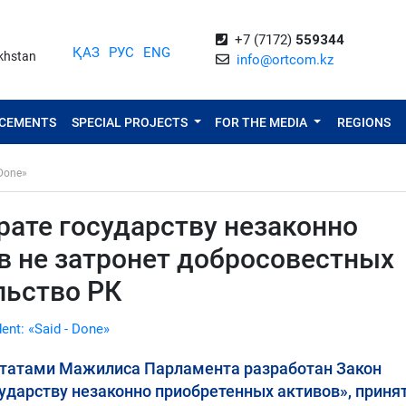
+7 (7172)
559344
ҚАЗ
РУС
ENG
akhstan
info@ortcom.kz
NCEMENTS
SPECIAL PROJECTS
FOR THE MEDIA
REGIONS
 Done»
рате государству незаконно
в не затронет добросовестных
льство РК
dent: «Said - Done»
утатами Мажилиса Парламента разработан Закон
сударству незаконно приобретенных активов», приня