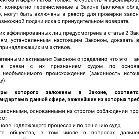
и, конкретно перечисленные в Законе (включая обла
, могут быть включены в реестр для проверки закон
озможной подачи иска о принудительном возврате.
 их аффилированных лиц предусмотрена в статье 2 За
иям, установленным настоящим Законом, доказать в
 принадлежащих им активов.
етенными активами» Законом определено, что это — а
у в связи с их признанием судом по основа
 необъяснимого происхождения (законность источ
у).
уры которого заложены в Законе, соответс
дартам в данной сфере, важнейшие из которых тре
 законными, основанными на строгом соблюдении про
ом;
нове надлежащего процесса и по решению суда;
го общества, в том числе в вопросах дальне