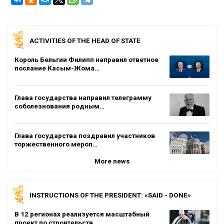
ACTIVITIES OF THE HEAD OF STATE
Король Бельгии Филипп направил ответное
послание Касым-Жома…
Глава государства направил телеграмму
соболезнования родным…
Глава государства поздравил участников
торжественного мероп…
More news
INSTRUCTIONS OF THE PRESIDENT: «SAID - DONE»
В 12 регионах реализуется масштабный
проект по строительств…