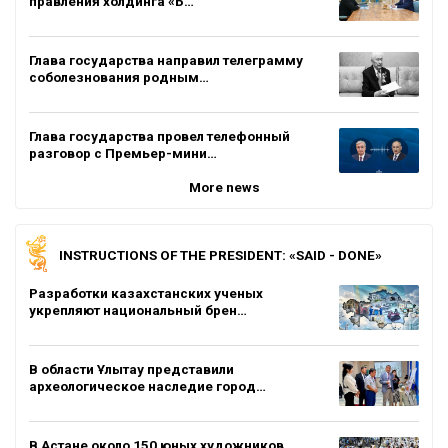
правления холдинга «Б…
Глава государства направил телеграмму
соболезнования родным…
Глава государства провел телефонный
разговор с Премьер-мини…
More news
INSTRUCTIONS OF THE PRESIDENT: «SAID - DONE»
Разработки казахстанских ученых
укрепляют национальный брен…
В области Ұлытау представили
археологическое наследие город…
В Астане около 150 юных художников