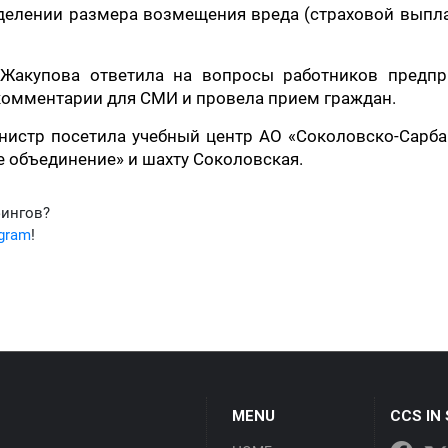
делении размера возмещения вреда (страховой выпл
Жакупова ответила на вопросы работников предпр
 комментарии для СМИ и провела прием граждан.
инистр посетила учебный центр АО «Соколовско-Сарб
 объединение» и шахту Соколовская.
фингов?
egram
!
MENU
CCS IN