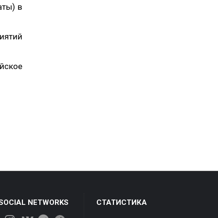
аты) в
иятий
айское
 SOCIAL NETWORKS
СТАТИСТИКА