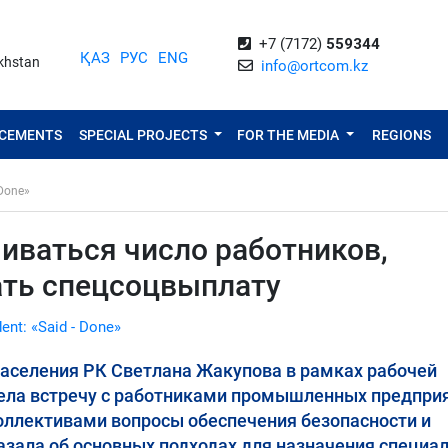
+7 (7172)
559344
ҚАЗ
РУС
ENG
akhstan
info@ortcom.kz
NCEMENTS
SPECIAL PROJECTS
FOR THE MEDIA
REGIONS
 Done»
иваться число работников,
ать спецсоцвыплату
dent: «Said - Done»
населения РК Светлана Жакупова в рамках рабочей
вела встречу с работниками промышленных предприя
оллективами вопросы обеспечения безопасности и
казала об основных подходах для назначения специа