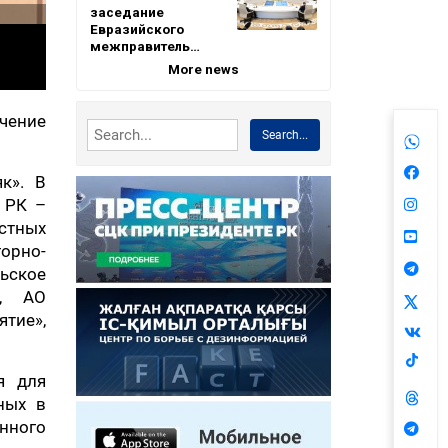
заседание
Евразийского
межправитель…
More news
чение
Search...
к». В
 РК –
естных
горно-
ьское
», АО
ятие»,
я для
ных в
нного