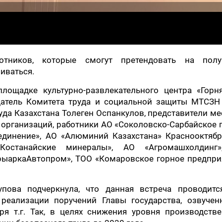
тников, которые смогут претендовать на полу
иваться.
площадке культурно-развлекательного центра «Горня
датель Комитета труда и социальной защиты МТСЗН
уда Казахстана Толеген Оспанкулов, представители м
организаций, работники АО «Соколовско-Сарбайское 
единение», АО «Алюминий Казахстана» Краснооктябр
«Костанайские минералы», АО «Агромашхолдинг
рыаркаАвтопром», ТОО «Комаровское горное предпри
пова подчеркнула, что данная встреча проводитс
реализации поручений Главы государства, озвучен
ря т.г. Так, в целях снижения уровня производстве