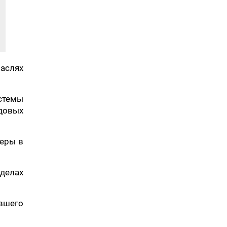
раслях
стемы
довых
еры в
делах
вшего