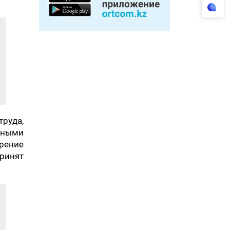
руда,
ьными
рение
ринят