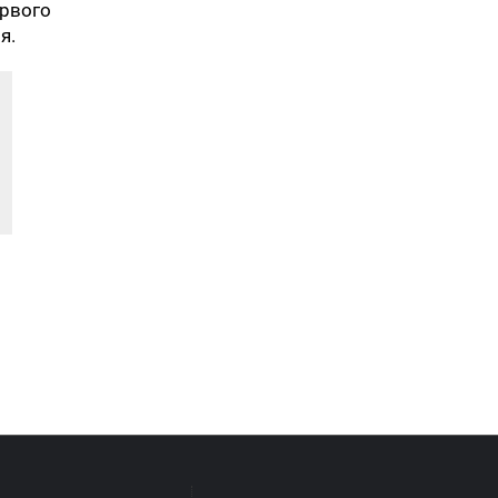
рвого
я.