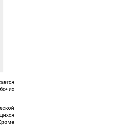
ается
абочих
еской
щихся
Кроме