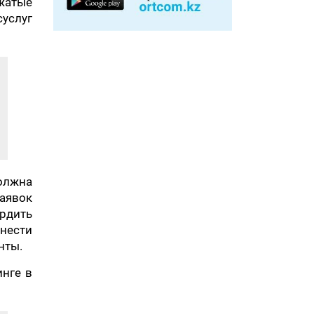
жатые
суслуг
должна
заявок
рдить
нести
нты.
инге в