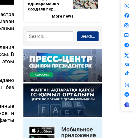
одновременно
создали пор…
астра
More news
изван
полный
Search...
вления
ссы. В
 этом
выдано
ы без
данные
нов и
факты