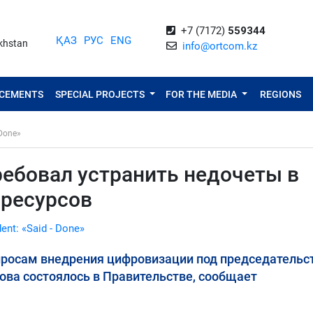
+7 (7172)
559344
ҚАЗ
РУС
ENG
akhstan
info@ortcom.kz
NCEMENTS
SPECIAL PROJECTS
FOR THE MEDIA
REGIONS
 Done»
ебовал устранить недочеты в
ресурсов
dent: «Said - Done»
просам внедрения цифровизации под председательс
ва состоялось в Правительстве, сообщает