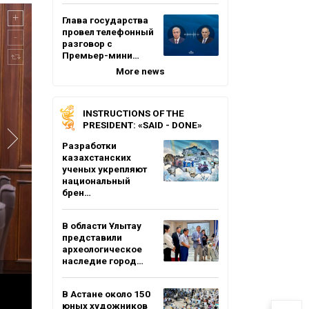
Глава государства
провел телефонный
разговор с
Премьер-мини…
More news
INSTRUCTIONS OF THE
PRESIDENT: «SAID - DONE»
Разработки
казахстанских
ученых укрепляют
национальный
брен…
В области Ұлытау
представили
археологическое
наследие город…
В Астане около 150
юных художников