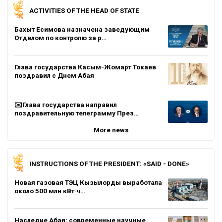
ACTIVITIES OF THE HEAD OF STATE
Бахыт Есимова назначена заведующим
Отделом по контролю за р…
Глава государства Касым-Жомарт Токаев
поздравил с Днем Абая
✉️Глава государства направил
поздравительную телеграмму През…
More news
INSTRUCTIONS OF THE PRESIDENT: «SAID - DONE»
Новая газовая ТЭЦ Кызылорды выработала
около 500 млн кВт·ч…
Наследие Абая: современные научные