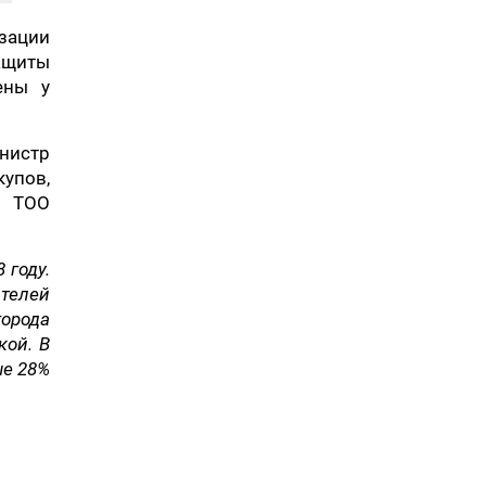
изации
защиты
ены у
нистр
упов,
р ТОО
 году.
телей
города
кой. В
ше 28%