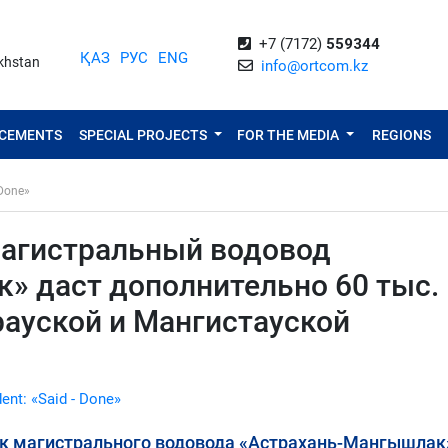
+7 (7172)
559344
ҚАЗ
РУС
ENG
akhstan
info@ortcom.kz
NCEMENTS
SPECIAL PROJECTS
FOR THE MEDIA
REGIONS
 Done»
агистральный водовод
» даст дополнительно 60 тыс.
ауской и Мангистауской
dent: «Said - Done»
ск магистрального водовода «Астрахань-Мангышлак