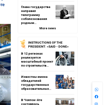
оте
Глава государства
направил
телеграмму
соболезнования
родным…
More news
INSTRUCTIONS OF THE
PRESIDENT: «SAID - DONE»
В 12 регионах
реализуется
масштабный проект
по строительств…
Известны имена
обладателей
государственных
образовательных…
В Чолпон-Ате
состоялось