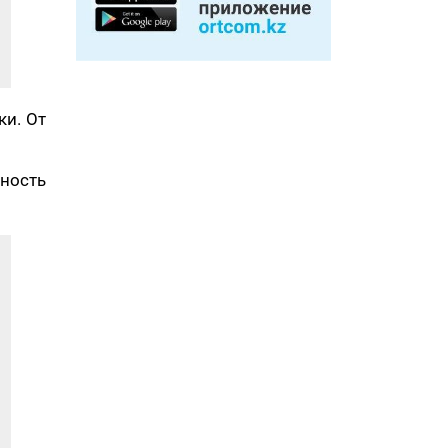
ки. От
щность