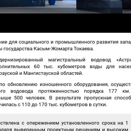
ние для социального и промышленного развития зап
вы государства Касым-Жомарта Токаева.
ернизированный магистральный водовод «Астра
олнительных 60 тыс. кубометров воды для насел
рауской и Мангистауской областей.
по обновлению изношенного оборудования, осущест
ного водовода протяженностью порядка 177 км
выше 500 человек. В результате пропускная способ
илась c 110 до 170 тыс. кубометров в сутки.
ствлена с опережением установленного срока на 1
годаря выверенным проектным решениям и высоким