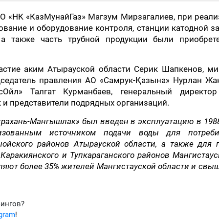
О «НК «КазМунайГаз» Магзум Мирзагалиев, при реал
вание и оборудование контроля, станции катодной 
 а также часть трубной продукции были приобрет
астие аким Атырауской области Серик Шапкенов, ми
дседатель правления АО «Самрук-Қазына» Нурлан Жак
сОйл» Талгат Курманбаев, генеральный директо
 и представители подрядных организаций.
рахань-Мангышлак» был введен в эксплуатацию в 1988
изованным источником подачи воды для потреби
ойского районов Атырауской области, а также для 
 Каракиянского и Тупкараганского районов Мангистаус
бляют более 35% жителей Мангистауской области и свы
фингов?
egram
!