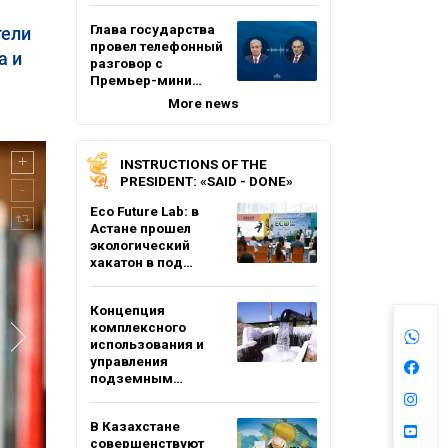
Глава государства
тели
провел телефонный
а и
разговор с
Премьер-мини…
More news
INSTRUCTIONS OF THE
PRESIDENT: «SAID - DONE»
Eco Future Lab: в
Астане прошел
экологический
хакатон в под…
Концепция
комплексного
использования и
управления
подземным…
В Казахстане
совершенствуют