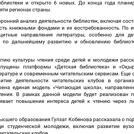
блиотеки и открыто 6 новых. До конца года планир
яти регионах страны.
оронний анализ деятельности библиотек, включая сос
ость книжными фондами и их востребованность. По и
цитные направления литературы, особенно для де
я по дальнейшему развитию и обновлению библиот
тию культуры чтения среди детей и молодежи расск
пущены платформы «Детская библиотека» и «Оқыр
ературе и современным читательским сервисам. Еще 
тие деятельности читательских клубов в организ
дрена единая модель «Читающая школа», направленн
тения. В рамках данной модели будет реализован п
ривает повышение интереса детей к чтению через л
высшего образования Гулзат Кобенова рассказала о по
и студенческой молодежи, включая развитие вузо
итательских клубов.