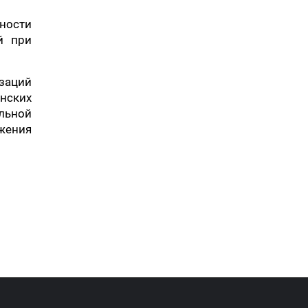
нности
й при
заций
нских
льной
ожения