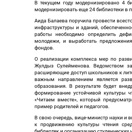
В текущем году модернизировано 4 би
модернизировать еще 24 библиотеки в п
Аида Балаева поручила провести всест
инфраструктуры и зданий, обеспеченн
работы необходимо определить дефи
молодежи, и выработать предложени
фондов.
О реализации комплекса мер по разви
Жулдыз Сулейменова. Ведомством за
расширяющие доступ школьников к лит
важным направлением является разви
образования. В результате будет вне
формирование устойчивой культуры ч
«Читаем вместе», который предусмат
пример родителей и педагогов.
В свою очередь, вице-министр науки и 
к продвижению культуры чтения сред
библиотек и организацию студенческих ч