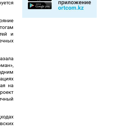
уется
тояние
тогам
тей и
ечных
азала
ман»,
одним
ациях
ая на
роект
ичный
дходах
вских