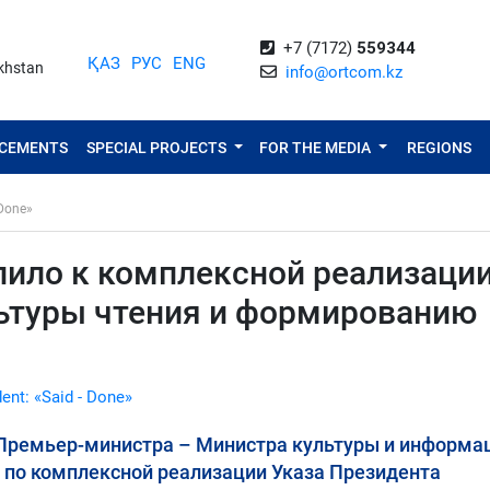
+7 (7172)
559344
ҚАЗ
РУС
ENG
akhstan
info@ortcom.kz
NCEMENTS
SPECIAL PROJECTS
FOR THE MEDIA
REGIONS
 Done»
пило к комплексной реализаци
льтуры чтения и формированию
dent: «Said - Done»
Премьер-министра – Министра культуры и информа
 по комплексной реализации Указа Президента