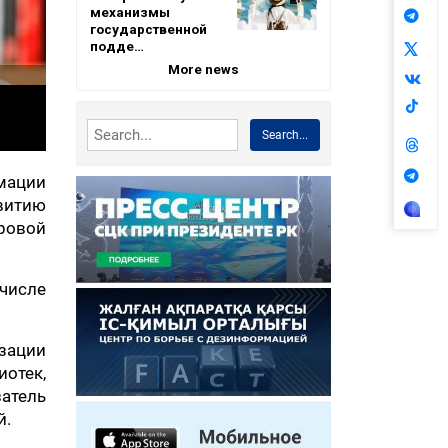
механизмы
государственной
подде…
More news
Search...
мации
витию
ровой
числе
зации
отек,
атель
й.