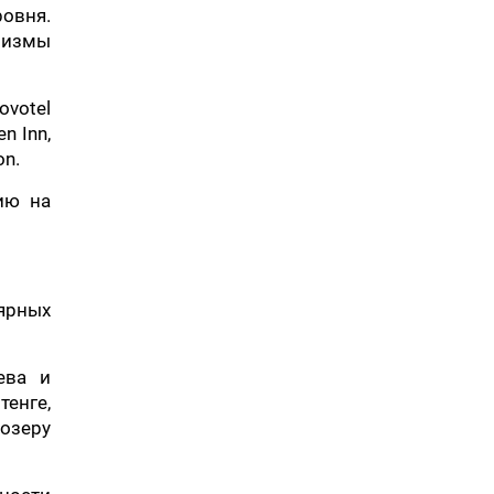
ровня.
низмы
ovotel
n Inn,
on.
ию на
ярных
ева и
енге,
озеру