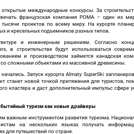
 открытые международные конкурсы. За строительст
твечать французская компания POMA – один из ми
 тысячи проектов по всему миру. На курорте планир
ых и кресельных подъемников разных типов.
итектуре и инженерным решениям. Согласно конц
ers, в строительстве будут использоваться соврем
рованием и производством займется канадская ком
ты со сложными объектами из массивной древесины.
начались. Запуск курорта Almaty SuperSki запланиро
ект станет новой точкой притяжения для туристов, п
ого кластера и даст дополнительный импульс сфере у
обытийный туризм как новые драйверы
им важным инструментом развития туризма. Национа
туристам на нескольких языках получать информа
х для путешествий по стране.