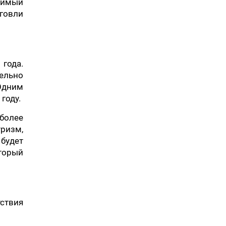
чимый
рговли
года.
ельно
 Одним
году.
более
ризм,
будет
торый
ствия