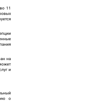
во 11
ровых
уется
епции
енные
пания
ван на
оможет
слуг и
льный
цию о