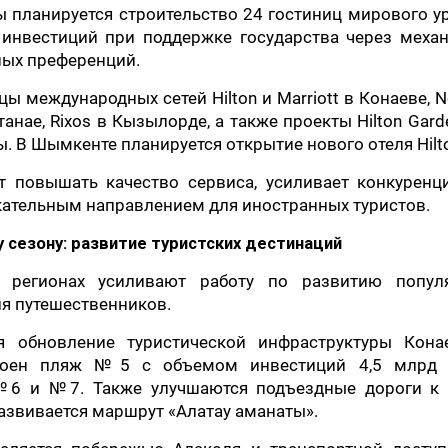
ы планируется строительство 24 гостиниц мирового у
 инвестиций при поддержке государства через меха
ных преференций.
 международных сетей Hilton и Marriott в Конаеве, N
танае, Rixos в Кызылорде, а также проекты Hilton Garde
аты. В Шымкенте планируется открытие нового отеля Hilt
т повышать качество сервиса, усиливает конкуренц
екательным направлением для иностранных туристов.
 сезону: развитие туристских дестинаций
в регионах усиливают работу по развитию попул
я путешественников.
я обновление туристической инфраструктуры Кона
троен пляж №5 с объемом инвестиций 4,5 млрд т
№6 и №7. Также улучшаются подъездные дороги к 
развивается маршрут «Алатау аманаты».