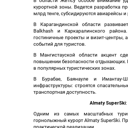
В области Жетісу особое внимание у
курортной зоны. Ведется разработка п
млрд тенге, субсидируются авиарейсы 
В Карагандинской области развивает
Balkhash и Каркаралинского района
гостиничные проекты и визит-центры, 
событий для туристов.
В Мангистауской области акцент сд
повышении безопасности отдыхающих. В
в популярных туристических зонах.
В Бурабае, Баянауле и Имантау-Ш
инфраструктуры: строятся спасательны
транспортная доступность.
Almaty SuperSki
Одним из самых масштабных турист
горнолыжный курорт Almaty SuperSki. Пр
практической реализации.