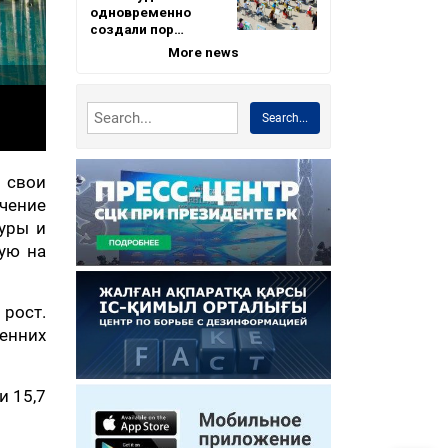
одновременно
создали пор…
More news
Search...
т свои
ичение
туры и
ую на
рост.
ренних
и 15,7