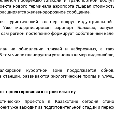
деляется побережью Алаколя и транспортной доступ
роекта нового терминала аэропорта Ушарал стоимост
и расширяется железнодорожное сообщение.
ся туристический кластер вокруг индустриальной
. Уже модернизирован аэропорт Балхаша, запуск
а сам регион постепенно формирует собственный кал
елан на обновлении пляжей и набережных, а так
 том числе планируется установка камер видеонабл
алкарской курортной зоне продолжается обнов
е станции, развиваются экологические тропы и улуч
: от проектирования к строительству
ических проектов в Казахстане сегодня стано
оект уже выходит из подготовительной стадии и перех