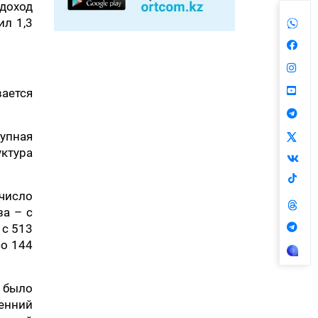
доход
ил 1,3
ается
купная
ктура
 число
за – с
 с 513
со 144
у было
ренний