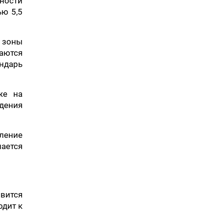
ности
ью 5,5
 зоны
аются
ендарь
же на
юдения
ление
шается
вится
одит к