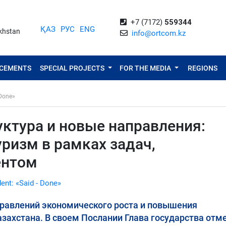
+7 (7172)
559344
ҚАЗ
РУС
ENG
akhstan
info@ortcom.kz
NCEMENTS
SPECIAL PROJECTS
FOR THE MEDIA
REGIONS
 Done»
ктура и новые направления:
уризм в рамках задач,
ентом
dent: «Said - Done»
правлений экономического роста и повышения
захстана. В своем Послании Глава государства отм