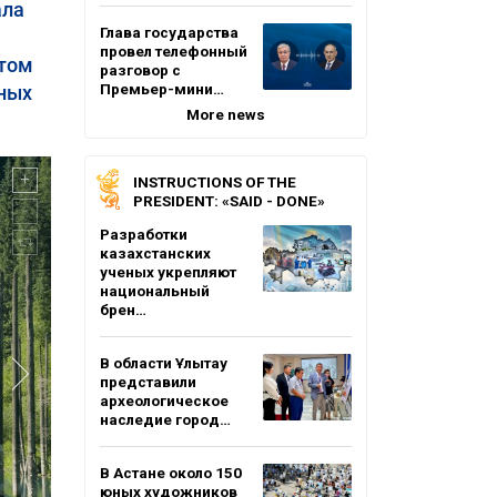
ала
Глава государства
провел телефонный
этом
разговор с
Премьер-мини…
ных
More news
INSTRUCTIONS OF THE
PRESIDENT: «SAID - DONE»
Разработки
казахстанских
ученых укрепляют
национальный
брен…
В области Ұлытау
представили
археологическое
наследие город…
В Астане около 150
юных художников