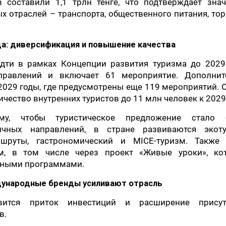
в составили 1,1 трлн тенге, что подтверждает зна
 отраслей – транспорта, общественного питания, то
да: диверсификация и повышение качества
дти в рамках Концепции развития туризма до 2029 
правлений и включает 61 мероприятие. Дополнит
2029 годы, где предусмотрены еще 119 мероприятий.
чество внутренних туристов до 11 млн человек к 2029 
му, чтобы туристическое предложение стало 
ных направлений, в стране развиваются экоту
ршруты, гастрономический и MICE-туризм. Также 
зм, в том числе через проект «Живые уроки», ко
льными программами.
дународные бренды усиливают отрасль
ится приток инвестиций и расширение присут
в.