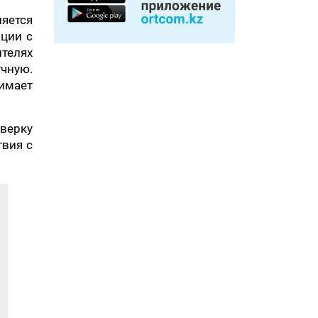
яется
ации с
телях
чную.
имает
оверку
твия с