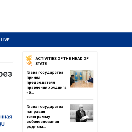
LIVE
ACTIVITIES OF THE HEAD OF
STATE
рез
Глава государства
принял
председателя
правления холдинга
«Б…
Глава государства
направил
енная
телеграмму
соболезнования
QU
родным…
.