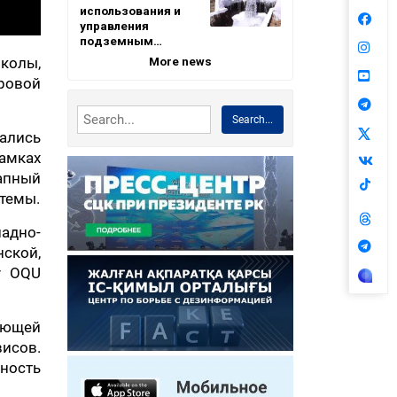
использования и
управления
подземным…
More news
колы,
ровой
Search...
ались
рамках
апный
стемы.
адно-
нской,
у OQU
ающей
висов.
ность