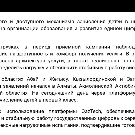
ого и доступного механизма зачисления детей в ш
на организации образования и развитие единой циф
рузках в период приемной кампании наблюд
ие на доступность и комфорт получения услуги. В 
вана архитектура услуги, а также реализован поэт
ределить нагрузку и обеспечить стабильную работу си
 областях Абай и Жетысу, Кызылординской и Зап
м заявлений начался в Алматы, Акмолинской, Актюби
й областях. На сегодняшний день через платформ
числение детей в первый класс.
 использование платформы QazTech, обеспечив
 и стабильную работу государственных цифровых сер
ексные нагрузочные испытания, подтвердившие готов