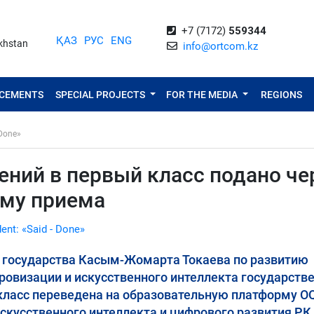
+7 (7172)
559344
ҚАЗ
РУС
ENG
akhstan
info@ortcom.kz
NCEMENTS
SPECIAL PROJECTS
FOR THE MEDIA
REGIONS
 Done»
ений в первый класс подано че
ему приема
dent: «Said - Done»
ы государства Касым-Жомарта Токаева по развитию
ровизации и искусственного интеллекта государств
 класс переведена на образовательную платформу O
искусственного интеллекта и цифрового развития РК