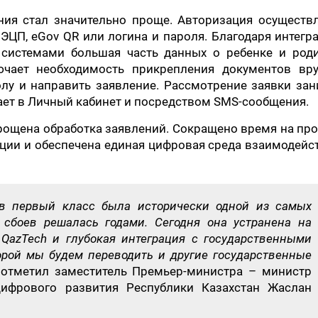
ния стал значительно проще. Авторизация осуществл
ЭЦП, eGov QR или логина и пароля. Благодаря интегр
истемами большая часть данных о ребенке и роди
лючает необходимость прикрепления документов вру
лу и направить заявление. Рассмотрение заявки зан
ает в Личный кабинет и посредством SMS-сообщения.
рощена обработка заявлений. Сокращено время на пр
ии и обеспечена единая цифровая среда взаимодейс
 в первый класс была исторически одной из самых
 сбоев решалась годами. Сегодня она устранена на
 QazTech и глубокая интеграция с государственными
орой мы будем переводить и другие государственные
– отметил заместитель Премьер-министра – министр
цифрового развития Республики Казахстан Жаслан