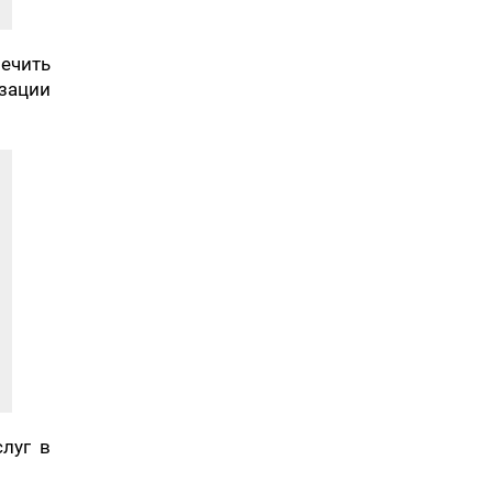
ечить
изации
слуг в