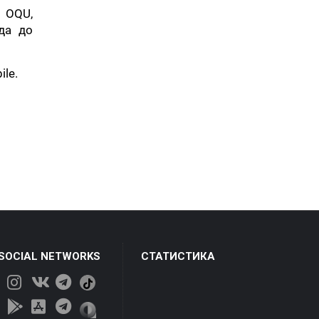
 OQU,
да до
le.
 SOCIAL NETWORKS
СТАТИСТИКА