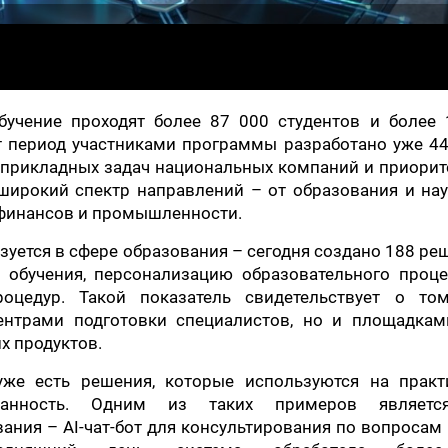
бучение проходят более 87 000 студентов и более 
от период участниками программы разработано уже 4
 прикладных задач национальных компаний и приорит
широкий спектр направлений – от образования и нау
, финансов и промышленности.
уется в сфере образования – сегодня создано 188 ре
 обучения, персонализацию образовательного проце
оцедур. Такой показатель свидетельствует о том
центрами подготовки специалистов, но и площадкам
х продуктов.
же есть решения, которые используются на практ
ванность. Одним из таких примеров являетс
вания – AI-чат-бот для консультирования по вопросам