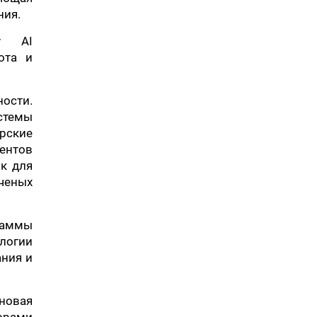
ния.
ov AI
ота и
ности.
стемы
рские
ментов
ик для
ученых
раммы
логии
ания и
новая