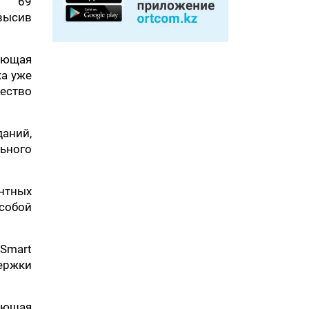
е 69
высив
ающая
ка уже
ество
даний,
ьного
нтных
собой
Smart
держки
ающая