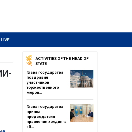
LIVE
ACTIVITIES OF THE HEAD OF
STATE
ИИ-
Глава государства
поздравил
участников
торжественного
мероп…
Глава государства
принял
председателя
правления холдинга
«Б…
ые