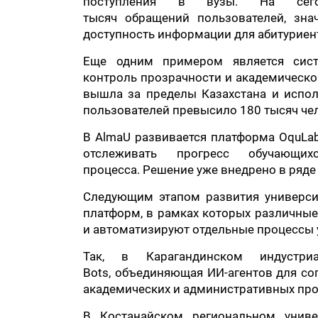
поступления в вузы. На сег
тысяч обращений пользователей, зна
доступность информации для абитуриен
Еще одним примером является систем
контроль прозрачности и академическо
вышла за пределы Казахстана и испол
пользователей превысило 180 тысяч че
В AlmaU развивается платформа OquLab
отслеживать прогресс обучающих
процесса. Решение уже внедрено в ряде
Следующим этапом развития университ
платформ, в рамках которых различны
и автоматизируют отдельные процессы 
Так, в Карагандинском индустри
Bots, объединяющая ИИ-агентов для со
академических и административных про
В Костанайском региональном униве