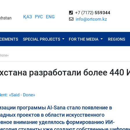
+7 (7172)
559344
ҚАЗ
РУС
ENG
akhstan
info@ortcom.kz
NCEMENTS
SPECIAL PROJECTS
FOR THE MEDIA
REGIONS
 Done»
ахстана разработали более 440 
dent: «Said - Done»
зации программы AI-Sana стало появление в
ладных проектов в области искусственного
новное внимание уделялось формированию ИИ-
 сегодня студенты уже создают собственные цифров