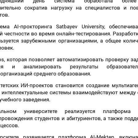
одняшний день система обработала боле
чительно сократив нагрузку на специалистов и по
тов.
а AI-прокторинга Satbayev University, обеспечив
й честности во время онлайн-тестирования. Разработ
ьзуется зарубежными организациями, а общее колич
ловек.
s, которая позволяет автоматизировать проверку за
ся и анализировать результаты образовател
 организаций среднего образования.
етских ИИ-проектов становится создание мультиаге
е интеллектуальные системы взаимодействуют между 
учебного заведения.
альном университете реализуется платформа 
провождения студентов и абитуриентов, а также под
цессов.
рситете развивается платформа AI-Mektep, включ