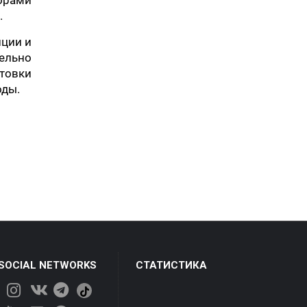
орами
.
иции и
тельно
отовки
оды.
 SOCIAL NETWORKS
СТАТИСТИКА