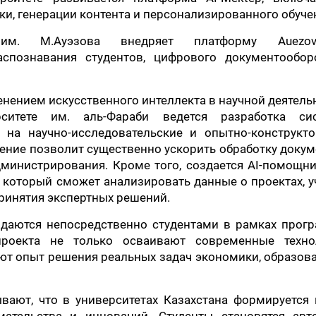
и, генерации контента и персонализированного обуче
т им. М.Ауэзова внедряет платформу Auez
распознавания студентов, цифрового документообор
нением искусственного интеллекта в научной деятель
ситете им. аль-Фараби ведется разработка си
 на научно-исследовательские и опытно-конструкто
ние позволит существенно ускорить обработку доку
министрирования. Кроме того, создается AI-помощн
, который сможет анализировать данные о проектах, 
ринятия экспертных решений.
здаются непосредственно студентами в рамках прог
 проекта не только осваивают современные техно
ают опыт решения реальных задач экономики, образов
ают, что в университетах Казахстана формируется 