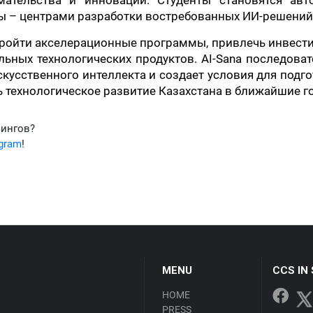
имательства и инноваций. Студенты становятся авт
зы – центрами разработки востребованных ИИ-решений
ройти акселерационные программы, привлечь инвест
льных технологических продуктов. AI-Sana последова
кусственного интеллекта и создает условия для подг
ь технологическое развитие Казахстана в ближайшие г
фингов?
egram
!
MENU
CCS IN
HOME
PRESS