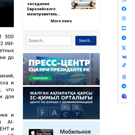
заседание
Евразийского
межправитель…
More news
1 500
Search...
42 ИИ-
етных
ки до
шений,
сса и
, что
и для
ике и
я AI-
 ЕНТ и