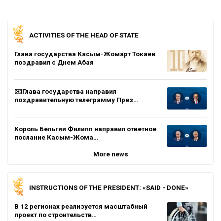
ACTIVITIES OF THE HEAD OF STATE
Глава государства Касым-Жомарт Токаев
поздравил с Днем Абая
✉️Глава государства направил
поздравительную телеграмму През…
Король Бельгии Филипп направил ответное
послание Касым-Жома…
More news
INSTRUCTIONS OF THE PRESIDENT: «SAID - DONE»
В 12 регионах реализуется масштабный
проект по строительств…