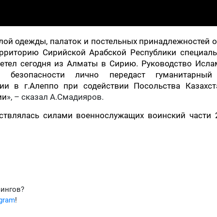
плой одежды, палаток и постельных принадлежностей
территорию Сирийской Арабской Республики специал
етел сегодня из Алматы в Сирию. Руководство Исла
й безопасности лично передаст гуманитарный
и в г.Алеппо при содействии Посольства Казахст
ии
», – сказал А.Смадияров.
ствлялась силами военнослужащих воинский части 
фингов?
egram
!