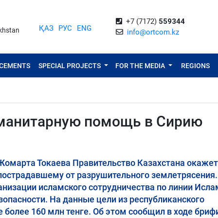
+7 (7172)
559344
ҚАЗ
РУС
ENG
akhstan
info@ortcom.kz
NCEMENTS
SPECIAL PROJECTS
FOR THE MEDIA
REGIONS
уманитарную помощь в Сирию
Жомарта Токаева Правительство Казахстана окажет
пострадавшему от разрушительного землетрясения.
анизации исламского сотрудничества по линии Исла
зопасности. На данные цели из республиканского
более 160 млн тенге. Об этом сообщил в ходе бриф