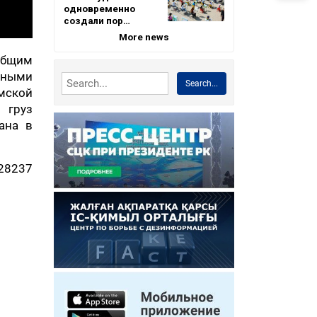
одновременно
создали пор…
More news
 общим
ьными
Search...
мской
 груз
ана в
28237