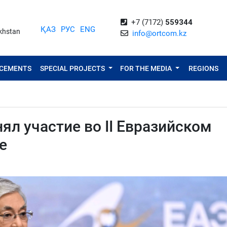
+7 (7172)
559344
ҚАЗ
РУС
ENG
akhstan
info@ortcom.kz
NCEMENTS
SPECIAL PROJECTS
FOR THE MEDIA
REGIONS
ял участие во II Евразийском
е