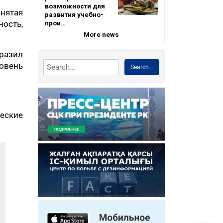
возможности для
инятая
развития учебно-
прои…
ность,
More news
ыразил
ровень
Search...
еские