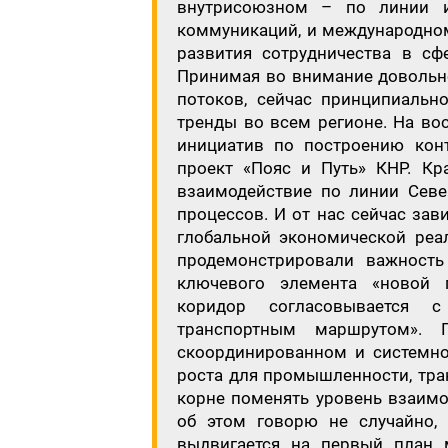
внутрисоюзном – по линии ин
коммуникаций, и международном
развития сотрудничества в сф
Принимая во внимание довольн
потоков, сейчас принципиальн
тренды во всем регионе. На во
инициатив по построению конт
проект «Пояс и Путь» КНР. Кр
взаимодействие по линии Север
процессов. И от нас сейчас за
глобальной экономической реа
продемонстрировали важность
ключевого элемента «новой 
коридор согласовывается 
транспортным маршрутом».
скоординированном и системно
роста для промышленности, тра
корне поменять уровень взаимо
об этом говорю не случайно, 
выдвигается на первый план м