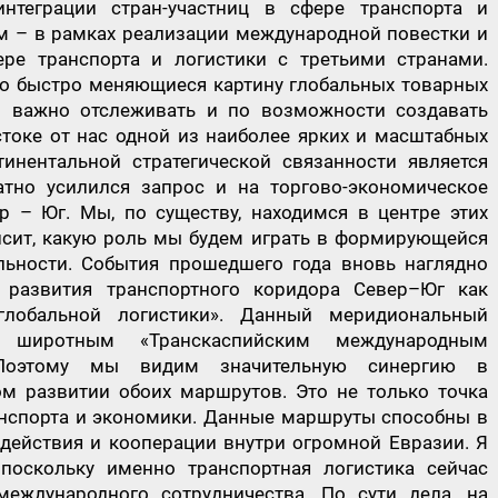
теграции стран-участниц в сфере транспорта и
 – в рамках реализации международной повестки и
ере транспорта и логистики с третьими странами.
о быстро меняющиеся картину глобальных товарных
о важно отслеживать и по возможности создавать
стоке от нас одной из наиболее ярких и масштабных
инентальной стратегической связанности является
атно усилился запрос и на торгово-экономическое
 – Юг. Мы, по существу, находимся в центре этих
висит, какую роль мы будем играть в формирующейся
льности. События прошедшего года вновь наглядно
 развития транспортного коридора Север–Юг как
глобальной логистики». Данный меридиональный
с широтным «Транскаспийским международным
 Поэтому мы видим значительную синергию в
м развитии обоих маршрутов. Это не только точка
нспорта и экономики. Данные маршруты способны в
действия и кооперации внутри огромной Евразии. Я
поскольку именно транспортная логистика сейчас
еждународного сотрудничества. По сути дела, на