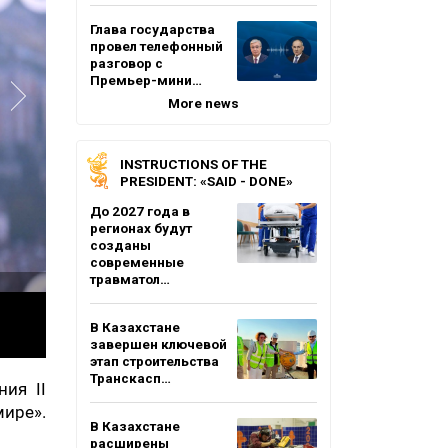
Глава государства
провел телефонный
разговор с
Премьер-мини…
More news
INSTRUCTIONS OF THE
PRESIDENT: «SAID - DONE»
До 2027 года в
регионах будут
созданы
современные
травматол…
В Казахстане
завершен ключевой
этап строительства
Транскасп…
ия II
ире».
В Казахстане
расширены