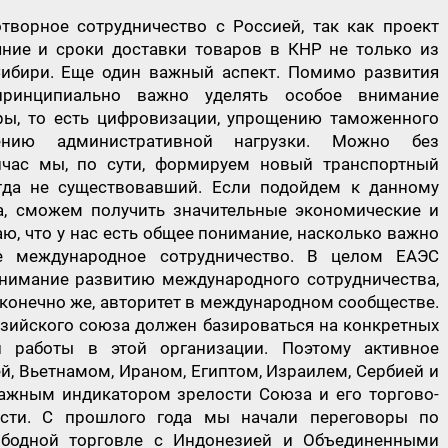
ворное сотрудничество с Россией, так как проект
ние и сроки доставки товаров в КНР не только из
Сибири. Еще один важный аспект. Помимо развития
принципиально важно уделять особое внимание
ры, то есть цифровизации, упрощению таможенного
ению административной нагрузки. Можно без
ейчас мы, по сути, формируем новый транспортный
огда не существовавший. Если подойдем к данному
а, сможем получить значительные экономические и
ю, что у нас есть общее понимание, насколько важно
е международное сотрудничество. В целом ЕАЭС
нимание развитию международного сотрудничества,
конечно же, авторитет в международном сообществе.
азийского союза должен базироваться на конкретных
й работы в этой организации. Поэтому активное
й, Вьетнамом, Ираном, Египтом, Израилем, Сербией и
ажным индикатором зрелости Союза и его торгово-
ости. С прошлого года мы начали переговоры по
бодной торговле с Индонезией и Объединенными