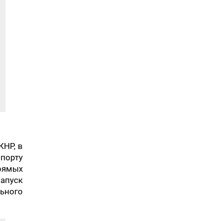
КНР, в
 порту
прямых
запуск
ьного