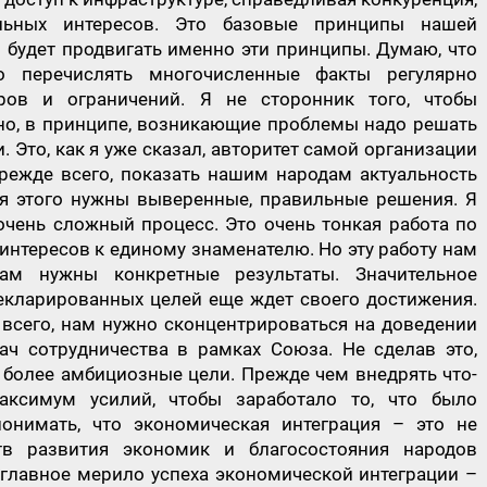
льных интересов. Это базовые принципы нашей
 будет продвигать именно эти принципы. Думаю, что
 перечислять многочисленные факты регулярно
ов и ограничений. Я не сторонник того, чтобы
 но, в принципе, возникающие проблемы надо решать
. Это, как я уже сказал, авторитет самой организации
ежде всего, показать нашим народам актуальность
ля этого нужны выверенные, правильные решения. Я
очень сложный процесс. Это очень тонкая работа по
нтересов к единому знаменателю. Но эту работу нам
ам нужны конкретные результаты. Значительное
екларированных целей еще ждет своего достижения.
 всего, нам нужно сконцентрироваться на доведении
ч сотрудничества в рамках Союза. Не сделав это,
 более амбициозные цели. Прежде чем внедрять что-
аксимум усилий, чтобы заработало то, что было
онимать, что экономическая интеграция – это не
тв развития экономик и благосостояния народов
 главное мерило успеха экономической интеграции –