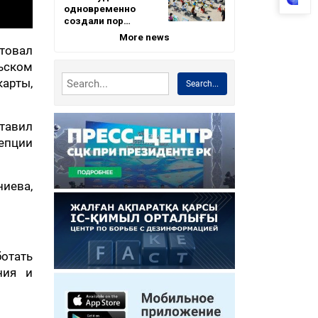
одновременно
создали пор…
More news
товал
льском
арты,
Search...
ставил
епции
ниева,
отать
ния и