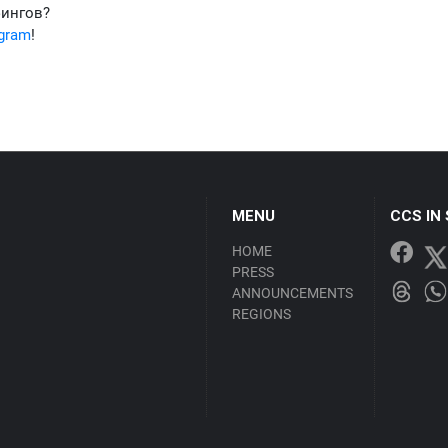
фингов?
egram
!
MENU
CCS IN
HOME
PRESS
ANNOUNCEMENTS
REGIONS