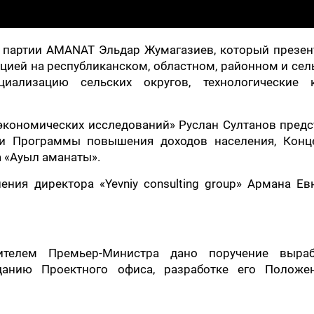
ь партии AMANAT Эльдар Жумагазиев, который презен
цией на республиканском, областном, районном и се
иализацию сельских округов, технологические к
экономических исследований» Руслан Султанов пред
ии Программы повышения доходов населения, Конц
а «Ауыл аманаты».
ия директора «Yevniy consulting group» Армана Ев
ителем Премьер-Министра дано поручение выраб
данию Проектного офиса, разработке его Положе