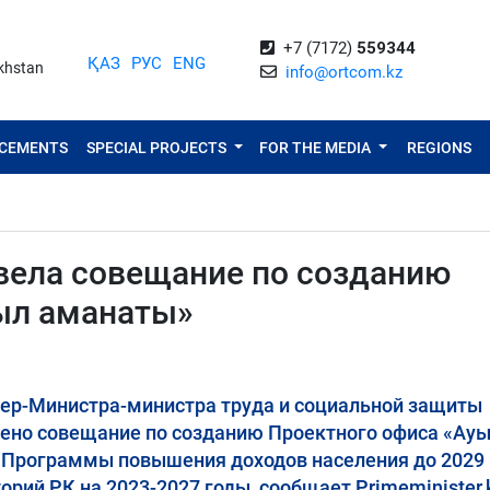
+7 (7172)
559344
ҚАЗ
РУС
ENG
akhstan
info@ortcom.kz
NCEMENTS
SPECIAL PROJECTS
FOR THE MEDIA
REGIONS
вела совещание по созданию
ыл аманаты»
ер-Министра-министра труда и социальной защиты
ено совещание по созданию Проектного офиса «Ау
 Программы повышения доходов населения до 2029 
орий РК на 2023-2027 годы, сообщает Primeminister.