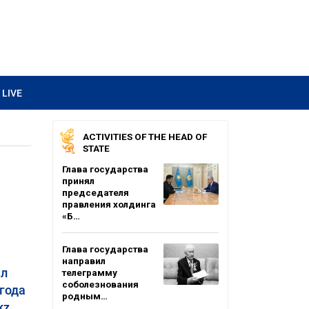
LIVE
ACTIVITIES OF THE HEAD OF
STATE
Глава государства
принял
председателя
правления холдинга
«Б…
Глава государства
направил
ыл
телеграмму
соболезнования
года
родным…
kz.