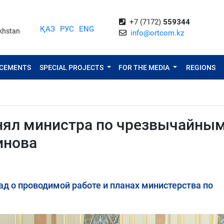
+7 (7172)
559344
ҚАЗ
РУС
ENG
akhstan
info@ortcom.kz
NCEMENTS
SPECIAL PROJECTS
FOR THE MEDIA
REGIONS
инял министра по чрезвычайны
инова
д о проводимой работе и планах министерства по