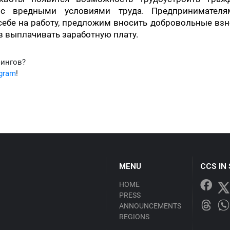
с вредными условиями труда. Предпринимателя
ебе на работу, предложим вносить добровольные взн
в выплачивать заработную плату.
фингов?
egram
!
MENU
CCS IN
HOME
PRESS
ANNOUNCEMENTS
REGIONS