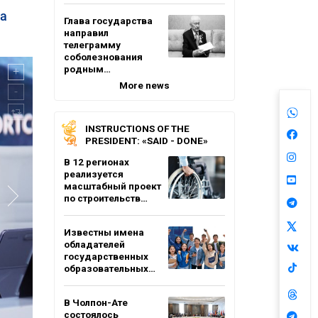
на
Глава государства
направил
телеграмму
соболезнования
родным…
More news
INSTRUCTIONS OF THE
PRESIDENT: «SAID - DONE»
В 12 регионах
реализуется
масштабный проект
по строительств…
Известны имена
обладателей
государственных
образовательных…
В Чолпон-Ате
состоялось