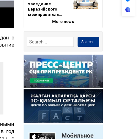
заседание
Евразийского
межправитель…
More news
дан с
Search...
рытие
нными
в год
дан с