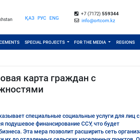
+7 (7172)
559344
ҚАЗ
РУС
ENG
akhstan
info@ortcom.kz
NCEMENTS
SPECIAL PROJECTS
FOR THE MEDIA
REGIONS
овая карта граждан с
жностями
казывает специальные социальные услуги для лиц с
ся подушевое финансирование ССУ, что будет
бизнеса. Эта мера позволит расширить сеть организ
и их до отдаленных сельских населенных пунктов. О